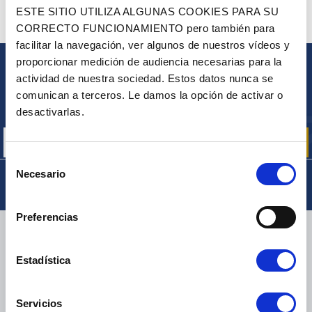
¿ALGUNA PREGUNTA? ¿NECESITA AYUDA?
ESTE SITIO UTILIZA ALGUNAS COOKIES PARA SU
CORRECTO FUNCIONAMIENTO pero también para
PÓNGASE EN CONTACTO CON NOSOTROS
facilitar la navegación, ver algunos de nuestros vídeos y
proporcionar medición de audiencia necesarias para la
BOLETÍN
actividad de nuestra sociedad. Estos datos nunca se
comunican a terceros. Le damos la opción de activar o
Inscríbase para recibir gratuitamente
nuestras ofertas promocionales y noticias de productos
desactivarlas.
Selección
Necesario
de
consentimiento
Preferencias
ENTREGA
Estadística
Servicios
PAQUETES PEQUEÑOS:
COLISSIMO, TNT, DPD
-
PAQUETES GRANDES:
TNT, GÉODIS, FRANCE EXPRESS, DPD