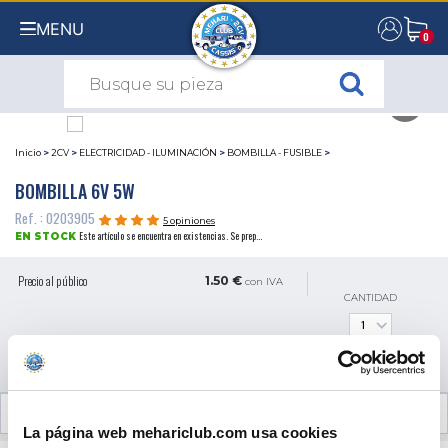
MENU
0
0
Inicio
>
2CV
>
ELECTRICIDAD - ILUMINACIÓN
>
BOMBILLA - FUSIBLE
>
BOMBILLA 6V 5W
Ref. : 0203905
5 opiniones
Este artículo se encuentra en existencias. Se prep...
EN STOCK
Precio al público
1.50 €
con IVA
CANTIDAD
AÑADIR A LA CESTA
OPINIONES DE CLIENTES (5)
La página web mehariclub.com usa cookies