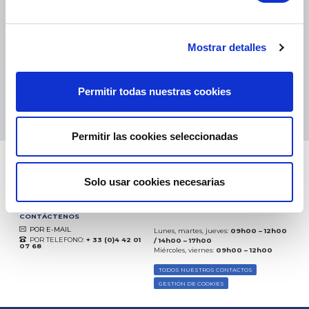
eKomi
THE FEEDBACK
COMPANY
Mostrar detalles
Excelente:
4.5
/
5
Permitir todas nuestras cookies
07.08.2026
MÁS
Basado en
37850 opiniones
(desde 2018)
Permitir las cookies seleccionadas
Solo usar cookies necesarias
CONTÁCTENOS
POR E-MAIL
Lunes, martes, jueves:
09h00 – 12h00
POR TELEFONO:
+ 33 (0)4 42 01
/ 14h00 – 17h00
07 68
Miércoles, viernes:
09h00 – 12h00
TODOS NUESTROS CONTACTOS
GESTIÓN DE COOKIES