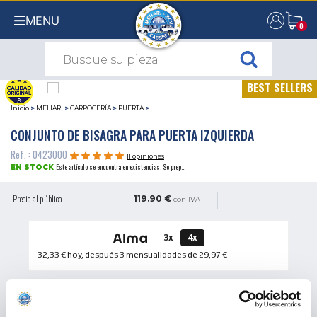
MENU
0
0
BEST SELLERS
Inicio
>
MEHARI
>
CARROCERÍA
>
PUERTA
>
CONJUNTO DE BISAGRA PARA PUERTA IZQUIERDA
Ref. : 0423000
11 opiniones
Este artículo se encuentra en existencias. Se prep...
EN STOCK
Precio al público
119.90 €
con IVA
3x
4x
32,33 €
hoy, después 3 mensualidades de
29,97 €
CANTIDAD
AÑADIR A LA CESTA