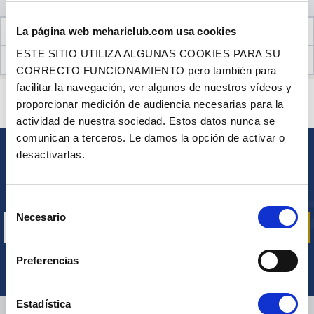
INFORMACIÓN TÉCNICA
La página web mehariclub.com usa cookies
ESTE SITIO UTILIZA ALGUNAS COOKIES PARA SU
OPINIONES DE CLIENTES (11)
CORRECTO FUNCIONAMIENTO pero también para
facilitar la navegación, ver algunos de nuestros vídeos y
¿ALGUNA PREGUNTA? ¿NECESITA AYUDA?
proporcionar medición de audiencia necesarias para la
PÓNGASE EN CONTACTO CON NOSOTROS
actividad de nuestra sociedad. Estos datos nunca se
comunican a terceros. Le damos la opción de activar o
desactivarlas.
BOLETÍN
Inscríbase para recibir gratuitamente
nuestras ofertas promocionales y noticias de productos
Selección
Necesario
de
consentimiento
Preferencias
Estadística