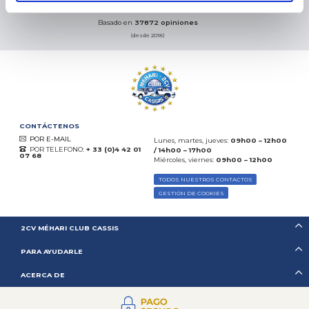
08.08.2026
MÁS
Basado en
37872 opiniones
(desde 2018)
CONTÁCTENOS
POR E-MAIL
Lunes, martes, jueves:
09h00 – 12h00
POR TELEFONO:
+ 33 (0)4 42 01
/ 14h00 – 17h00
07 68
Miércoles, viernes:
09h00 – 12h00
TODOS NUESTROS CONTACTOS
GESTIÓN DE COOKIES
2CV MÉHARI CLUB CASSIS
PARA AYUDARLE
ACERCA DE