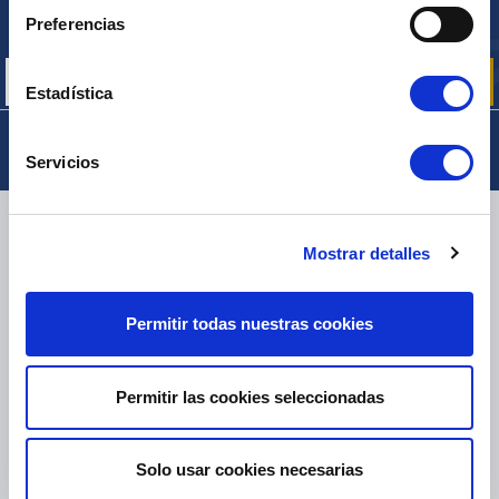
Inscríbase para recibir gratuitamente
Preferencias
nuestras ofertas promocionales y noticias de productos
Estadística
Servicios
ENTREGA
Mostrar detalles
Permitir todas nuestras cookies
PAQUETES PEQUEÑOS:
COLISSIMO, TNT, DPD
-
PAQUETES GRANDES:
TNT, GÉODIS, FRANCE EXPRESS, DPD
eKomi
Permitir las cookies seleccionadas
THE FEEDBACK
COMPANY
Solo usar cookies necesarias
Excelente:
4.5
/
5