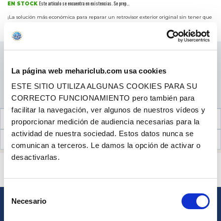
Este artículo se encuentra en existencias. Se prep...
EN STOCK
¡La solución más económica para reparar un retrovisor exterior original sin tener que
reemplazarlo! Condición : disponer de un retrovisor original cuya estructura trasera y
Más información
fijación estén en buen est...
Precio al público
19.90 €
con IVA
CANTIDAD
La página web mehariclub.com usa cookies
ESTE SITIO UTILIZA ALGUNAS COOKIES PARA SU
AÑADIR A LA CESTA
CORRECTO FUNCIONAMIENTO pero también para
facilitar la navegación, ver algunos de nuestros vídeos y
INFORMACIÓN TÉCNICA
proporcionar medición de audiencia necesarias para la
actividad de nuestra sociedad. Estos datos nunca se
OPINIONES DE CLIENTES (200)
comunican a terceros. Le damos la opción de activar o
desactivarlas.
¿ALGUNA PREGUNTA? ¿NECESITA AYUDA?
PÓNGASE EN CONTACTO CON NOSOTROS
Selección
Necesario
de
BOLETÍN
consentimiento