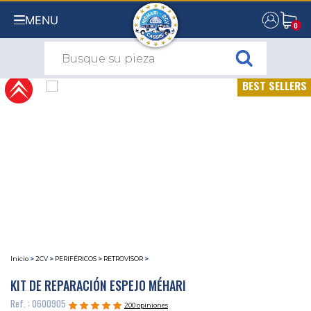
MENU
0
0
BEST SELLERS
Inicio
>
2CV
>
PERIFÉRICOS
>
RETROVISOR
>
KIT DE REPARACIÓN ESPEJO MÉHARI
Ref. : 0600905
200 opiniones