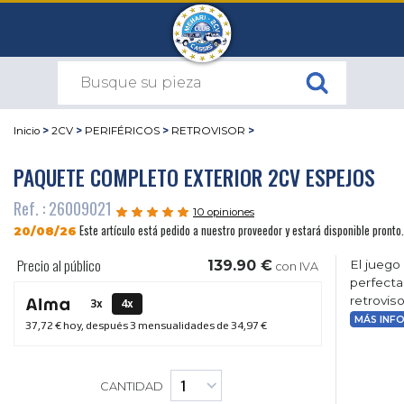
Inicio
>
2CV
>
PERIFÉRICOS
>
RETROVISOR
>
PAQUETE COMPLETO EXTERIOR 2CV ESPEJOS
Ref. : 26009021
10 opiniones
Este artículo está pedido a nuestro proveedor y estará disponible pronto.
20/08/26
Precio al público
139.90 €
El juego
con IVA
perfecta
retrovis
3x
4x
MÁS INF
37,72 €
hoy, después 3 mensualidades de
34,97 €
CANTIDAD