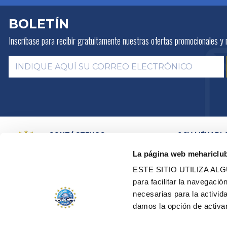
BOLETÍN
Inscríbase para recibir gratuitamente
nuestras ofertas promocionales y 
CONTÁCTENOS
2CV MÉHARI 
HISTORIA
POR E-MAIL
La página web mehariclu
ACTIVIDADES
POR TELEFONO:
+ 33 (0)4 42
01 07 68
PRESENTACIÓN
ESTE SITIO UTILIZA A
DISTRIBUIDOR
Lunes, martes, jueves:
09h00 –
para facilitar la navegaci
RED DE TALLE
12h00 / 14h00 – 17h00
necesarias para la activi
CERTIFICACION
Miércoles, viernes:
09h00 –
RESTAURACIÓN
damos la opción de activar
12h00
VEHÍCULOS DE
EDEN ELÉCTRI
TODOS NUESTROS CONTACTOS