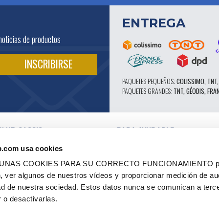
ENTREGA
noticias de productos
PAQUETES PEQUEÑOS:
COLISSIMO, TNT,
PAQUETES GRANDES:
TNT, GÉODIS, FRA
CLUB CASSIS
PARA AYUDARLE
NUESTRAS VENTAJAS PRO
b.com usa cookies
SERVICIO POSTVENTA
 EN VÍDEO
CATÁLOGO
LGUNAS COOKIES PARA SU CORRECTO FUNCIONAMIENTO pe
ES
FORO TÉCNICO DE EXPERTOS
ón, ver algunos de nuestros vídeos y proporcionar medición de au
RES AUTORIZADOS
PIEZAS 602 - ALTO RENDIMIENTO
dad de nuestra sociedad. Estos datos nunca se comunican a terc
ES Y ETIQUETAS
NEUMÁTICOS MICHELIN CLÁSICOS
 - RENOVACIÓN
PIEZAS ORIGINALES
 o desactivarlas.
 OCASIÓN
CONSEJOS TÉCNICOS
CO