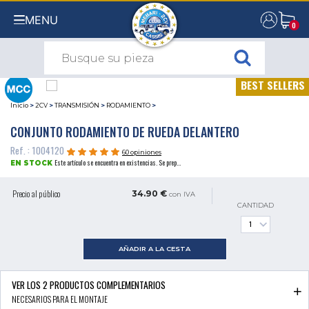
MENU
0
0
BEST SELLERS
Inicio
>
2CV
>
TRANSMISIÓN
>
RODAMIENTO
>
CONJUNTO RODAMIENTO DE RUEDA DELANTERO
Ref. : 1004120
60 opiniones
Este artículo se encuentra en existencias. Se prep...
EN STOCK
Precio al público
34.90 €
con IVA
CANTIDAD
AÑADIR A LA CESTA
VER LOS
2
PRODUCTOS COMPLEMENTARIOS
NECESARIOS PARA EL MONTAJE