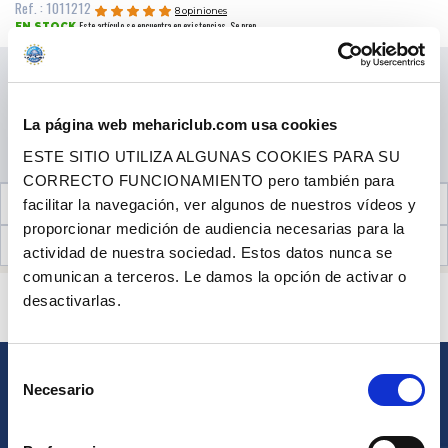
Ref. : 1011212
8 opiniones
Este artículo se encuentra en existencias. Se prep...
EN STOCK
Precio al público
9.90 €
con IVA
CANTIDAD
La página web mehariclub.com usa cookies
AÑADIR A LA CESTA
ESTE SITIO UTILIZA ALGUNAS COOKIES PARA SU
CORRECTO FUNCIONAMIENTO pero también para
INFORMACIÓN TÉCNICA
facilitar la navegación, ver algunos de nuestros vídeos y
proporcionar medición de audiencia necesarias para la
OPINIONES DE CLIENTES (8)
actividad de nuestra sociedad. Estos datos nunca se
comunican a terceros. Le damos la opción de activar o
¿ALGUNA PREGUNTA? ¿NECESITA AYUDA?
desactivarlas.
PÓNGASE EN CONTACTO CON NOSOTROS
Selección
Necesario
BOLETÍN
de
consentimiento
Inscríbase para recibir gratuitamente
nuestras ofertas promocionales y noticias de productos