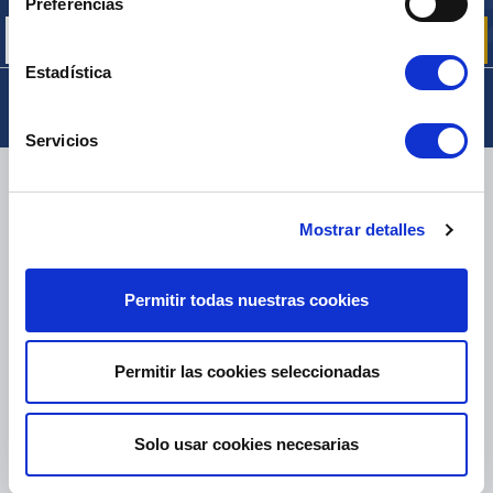
Preferencias
Estadística
Servicios
ENTREGA
Mostrar detalles
PAQUETES PEQUEÑOS:
COLISSIMO, TNT, DPD
-
PAQUETES GRANDES:
TNT, GÉODIS, FRANCE EXPRESS, DPD
Permitir todas nuestras cookies
eKomi
THE FEEDBACK
Permitir las cookies seleccionadas
COMPANY
Excelente:
4.5
/
5
Solo usar cookies necesarias
07.08.2026
MÁS
Basado en
37850 opiniones