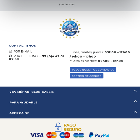
(desde 2018)
CONTÁCTENOS
POR E-MAIL
Lunes, martes, jueves:
09h00 – 12h00
POR TELEFONO:
+ 33 (0)4 42 01
/ 14h00 – 17h00
07 68
Miércoles, viernes:
09h00 – 12h00
TODOS NUESTROS CONTACTOS
GESTIÓN DE COOKIES
2CV MÉHARI CLUB CASSIS
PARA AYUDARLE
ACERCA DE