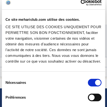
Réf. : 1011212
9 avis
Cet article est en stock. Il sera préparé et expédié dans les meilleurs délais.
EN STOCK
Entretoise isolante pour carburateur double corps. Elle permettra d'isoler
thermiquement le carburateur de la tubulure d'échappement et de limiter le
Ce site mehariclub.com utilise des cookies.
+ d'infos
phénomène de percolation en améliorant le démarrag...
CE SITE UTILISE DES COOKIES UNIQUEMENT POUR
Prix
9.90 €
TTC
PERMETTRE SON BON FONCTIONNEMENT, faciliter
QUANTITÉ
votre navigation, visionner certaines de nos vidéos et
obtenir des mesures d'audience nécessaires pour
l'activité de notre société. Ces données ne sont jamais
AJOUTER AU PANIER
communiquées à des tiers. Nous vous vous donnons le
contrôle sur ce que vous souhaitez activer ou désactiver.
INFORMATIONS TECHNIQUES
AVIS CLIENTS (9)
Sélection
Nécessaires
CONTACTEZ-NOUS
du
UNE QUESTION ? BESOIN D 'AIDE ?
consentement
Préférences
NEWSLETTER
Inscrivez-vous pour recevoir gratuitement