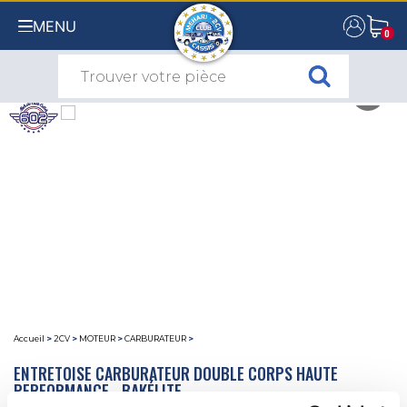
MENU
0
0
Accueil
>
2CV
>
MOTEUR
>
CARBURATEUR
>
ENTRETOISE CARBURATEUR DOUBLE CORPS HAUTE
PERFORMANCE - BAKÉLITE