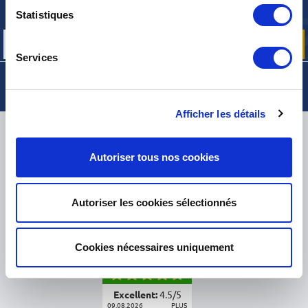
nos offres promos et actualités produits
Statistiques
Services
Afficher les détails
LIVRAISON
Autoriser tous nos cookies
Autoriser les cookies sélectionnés
PETITS COLIS :
COLISSIMO, TNT RELAIS, DPD
-
GROS COLIS :
TNT, GÉODIS, FRANCE EXPRESS, DPD
eKomi
Cookies nécessaires uniquement
THE FEEDBACK
COMPANY
Excellent:
4.5
/
5
09.08.2026
PLUS