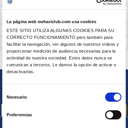
VER LOS
3
PRODUCTOS COMPLEMENTARIOS
NECESARIOS PARA EL MONTAJE
La página web mehariclub.com usa cookies
INFORMACIÓN TÉCNICA
ESTE SITIO UTILIZA ALGUNAS COOKIES PARA SU
CORRECTO FUNCIONAMIENTO pero también para
OPINIONES DE CLIENTES (7)
facilitar la navegación, ver algunos de nuestros vídeos y
proporcionar medición de audiencia necesarias para la
¿ALGUNA PREGUNTA? ¿NECESITA AYUDA?
actividad de nuestra sociedad. Estos datos nunca se
PÓNGASE EN CONTACTO CON NOSOTROS
comunican a terceros. Le damos la opción de activar o
desactivarlas.
BOLETÍN
Inscríbase para recibir gratuitamente
Selección
nuestras ofertas promocionales y noticias de productos
Necesario
de
consentimiento
Preferencias