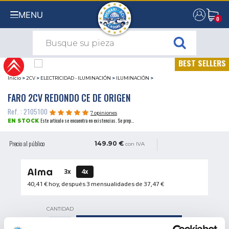
MENU
0
0
BEST SELLERS
Inicio
>
2CV
>
ELECTRICIDAD - ILUMINACIÓN
>
ILUMINACIÓN
>
FARO 2CV REDONDO CE DE ORIGEN
Ref. : 2105100
7 opiniones
Este artículo se encuentra en existencias. Se prep...
EN STOCK
Precio al público
149.90 €
con IVA
3x
4x
40,41 €
hoy, después 3 mensualidades de
37,47 €
CANTIDAD
AÑADIR A LA CESTA