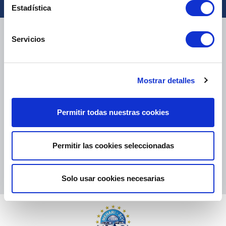
Estadística
ENTREGA
Servicios
Mostrar detalles
PAQUETES PEQUEÑOS:
COLISSIMO, TNT, DPD
-
PAQUETES GRANDES:
TNT, GÉODIS, FRANCE EXPRESS, DPD
eKomi
Permitir todas nuestras cookies
THE FEEDBACK
COMPANY
Permitir las cookies seleccionadas
Excelente:
4.5
/
5
09.08.2026
MÁS
Basado en
37904 opiniones
Solo usar cookies necesarias
(desde 2018)