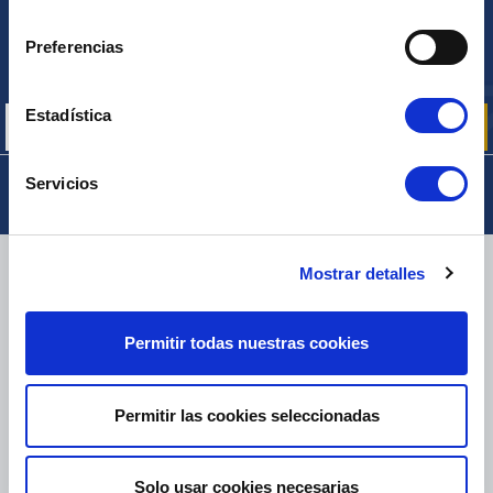
consentimiento
BOLETÍN
Preferencias
Inscríbase para recibir gratuitamente
nuestras ofertas promocionales y noticias de productos
Estadística
Servicios
ENTREGA
Mostrar detalles
Permitir todas nuestras cookies
PAQUETES PEQUEÑOS:
COLISSIMO, TNT, DPD
-
PAQUETES GRANDES:
TNT, GÉODIS, FRANCE EXPRESS, DPD
Permitir las cookies seleccionadas
eKomi
THE FEEDBACK
COMPANY
Solo usar cookies necesarias