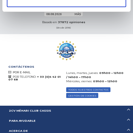
Excelente:
4.5
/
5
08.08.2026
MÁS
Basado en
37872 opiniones
(desde 2018)
CONTÁCTENOS
POR E-MAIL
Lunes, martes, jueves:
09h00 – 12h00
POR TELEFONO:
+ 33 (0)4 42 01
/ 14h00 – 17h00
07 68
Miércoles, viernes:
09h00 – 12h00
TODOS NUESTROS CONTACTOS
GESTIÓN DE COOKIES
2CV MÉHARI CLUB CASSIS
PARA AYUDARLE
ACERCA DE