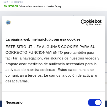
Ref. : 3300493
Este artículo se encuentra en existencias. Se prep...
EN STOCK
Precio al público
99.00 €
con IVA
3x
4x
26,68 €
hoy, después 3 mensualidades de
24,75 €
La página web mehariclub.com usa cookies
ESTE SITIO UTILIZA ALGUNAS COOKIES PARA SU
CANTIDAD
CORRECTO FUNCIONAMIENTO pero también para
AÑADIR A LA CESTA
facilitar la navegación, ver algunos de nuestros vídeos y
proporcionar medición de audiencia necesarias para la
INFORMACIÓN TÉCNICA
actividad de nuestra sociedad. Estos datos nunca se
comunican a terceros. Le damos la opción de activar o
OPINIONES DE CLIENTES (0)
desactivarlas.
¿ALGUNA PREGUNTA? ¿NECESITA AYUDA?
PÓNGASE EN CONTACTO CON NOSOTROS
Selección
Necesario
de