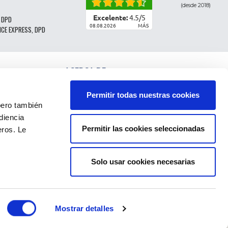
(desde 2018)
Excelente:
4.5
/
5
 DPD
08.08.2026
MÁS
NCE EXPRESS, DPD
ACERCA DE
CLASIFICACIÓN DE LAS PIEZAS
CONDICIONES GENERALES DE VENTA
Permitir todas nuestras cookies
CGV - CLIENTES PROFESIONALES
ro también
NOTAS LEGALES
diencia
FAQ
Permitir las cookies seleccionadas
eros. Le
DATOS PERSONALES Y COOKIES
DEVOLUCIÓN DEL PEDIDO
GASTOS DE ENVÍO
PAGOS
Solo usar cookies necesarias
Mostrar detalles
CIÓN