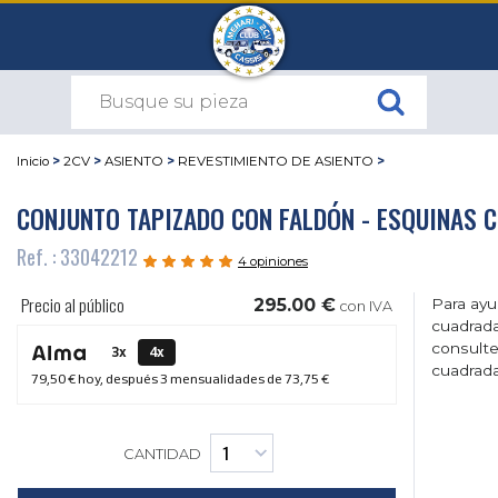
Inicio
>
2CV
>
ASIENTO
>
REVESTIMIENTO DE ASIENTO
>
CONJUNTO TAPIZADO CON FALDÓN - ESQUINAS C
Ref. : 33042212
4 opiniones
Precio al público
295.00 €
Para ayu
con IVA
cuadrada
consulte
3x
4x
cuadrada
79,50 €
hoy, después 3 mensualidades de
73,75 €
CANTIDAD