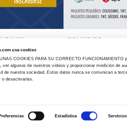
PAQUETES PEQUEÑOS:
COLISSIMO, TNT,
PAQUETES GRANDES:
TNT, GÉODIS, FRA
CLUB CASSIS
PARA AYUDARLE
NUESTRAS VENTAJAS PRO
b.com usa cookies
SERVICIO POSTVENTA
 EN VÍDEO
CATÁLOGO
LGUNAS COOKIES PARA SU CORRECTO FUNCIONAMIENTO pe
ES
FORO TÉCNICO DE EXPERTOS
ón, ver algunos de nuestros vídeos y proporcionar medición de au
RES AUTORIZADOS
PIEZAS 602 - ALTO RENDIMIENTO
dad de nuestra sociedad. Estos datos nunca se comunican a terc
ES Y ETIQUETAS
NEUMÁTICOS MICHELIN CLÁSICOS
 - RENOVACIÓN
PIEZAS ORIGINALES
 o desactivarlas.
 OCASIÓN
CONSEJOS TÉCNICOS
CO
Preferencias
Estadística
Servicios
MÁS INFORMA