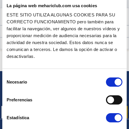
La página web mehariclub.com usa cookies
VER EL PRODUCTO COMPLEMENTARIO
ESTE SITIO UTILIZA ALGUNAS COOKIES PARA SU
NECESARIO PARA EL MONTAJE
CORRECTO FUNCIONAMIENTO pero también para
facilitar la navegación, ver algunos de nuestros vídeos y
INFORMACIÓN TÉCNICA
proporcionar medición de audiencia necesarias para la
actividad de nuestra sociedad. Estos datos nunca se
OPINIONES DE CLIENTES (0)
comunican a terceros. Le damos la opción de activar o
desactivarlas.
¿ALGUNA PREGUNTA? ¿NECESITA AYUDA?
PÓNGASE EN CONTACTO CON NOSOTROS
Selección
Necesario
de
BOLETÍN
consentimiento
Inscríbase para recibir gratuitamente
nuestras ofertas promocionales y noticias de productos
Preferencias
Estadística