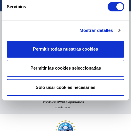
Servicios
ENTREGA
Mostrar detalles
Permitir todas nuestras cookies
PAQUETES PEQUEÑOS:
COLISSIMO, TNT, DPD
-
PAQUETES GRANDES:
TNT, GÉODIS, FRANCE EXPRESS, DPD
eKomi
Permitir las cookies seleccionadas
THE FEEDBACK
COMPANY
Solo usar cookies necesarias
Excelente:
4.5
/
5
09.08.2026
MÁS
Basado en
37904 opiniones
(desde 2018)