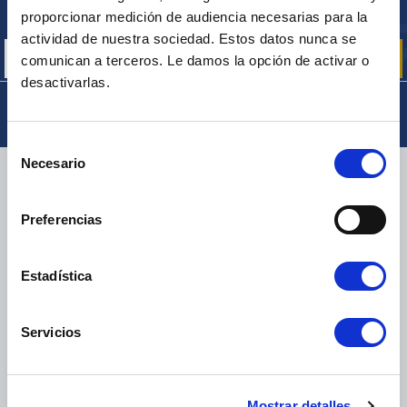
Inscríbase para recibir gratuitamente
proporcionar medición de audiencia necesarias para la
nuestras ofertas promocionales y noticias de productos
actividad de nuestra sociedad. Estos datos nunca se
comunican a terceros. Le damos la opción de activar o
desactivarlas.
Selección
Necesario
de
ENTREGA
consentimiento
Preferencias
PAQUETES PEQUEÑOS:
COLISSIMO, TNT, DPD
-
PAQUETES GRANDES:
TNT, GÉODIS, FRANCE EXPRESS, DPD
Estadística
eKomi
THE FEEDBACK
Servicios
COMPANY
Excelente:
4.5
/
5
Mostrar detalles
09.08.2026
MÁS