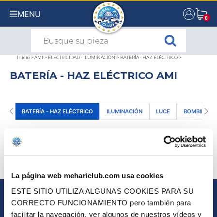
MENU
0
0
Inicio
>
AMI
>
ELECTRICIDAD - ILUMINACIÓN
>
BATERÍA - HAZ ELÉCTRICO
>
BATERÍA - HAZ ELÉCTRICO AMI
BATERÍA - HAZ ELÉCTRICO
ILUMINACIÓN
LUCE
BOMBILLA - 
TODOS NUESTROS PRODUCTOS BATERÍA -
HAZ ELÉCTRICO DE AMI
(0)
ORDENAR POR
La página web mehariclub.com usa cookies
ESTE SITIO UTILIZA ALGUNAS COOKIES PARA SU
CORRECTO FUNCIONAMIENTO pero también para
BOLETÍN
facilitar la navegación, ver algunos de nuestros vídeos y