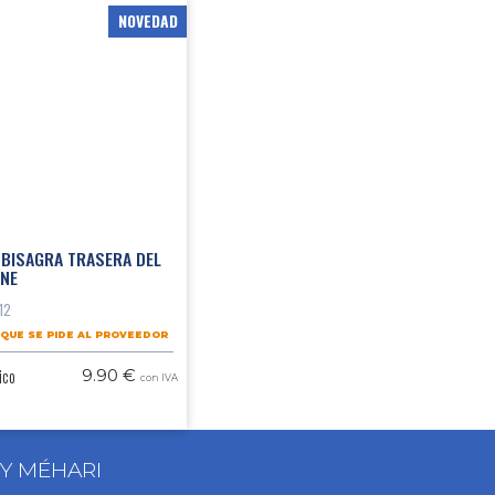
NOVEDAD
BISAGRA TRASERA DEL
ANE
12
 QUE SE PIDE AL PROVEEDOR
ico
9.90 €
con IVA
 Y MÉHARI