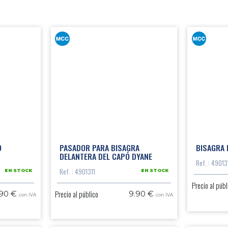
O
PASADOR PARA BISAGRA
BISAGRA 
DELANTERA DEL CAPÓ DYANE
Ref. : 49013
Ref. : 4901311
EN STOCK
EN STOCK
Precio al públ
Precio al público
.90 €
9.90 €
con IVA
con IVA