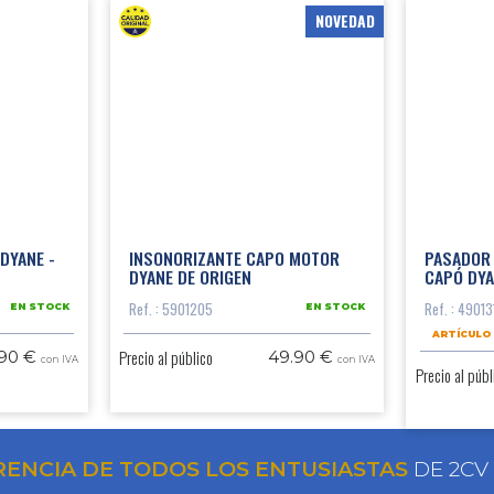
NOVEDAD
DYANE -
INSONORIZANTE CAPO MOTOR
PASADOR 
DYANE DE ORIGEN
CAPÓ DY
Ref. : 5901205
Ref. : 49013
EN STOCK
EN STOCK
ARTÍCULO
Precio al público
.90 €
49.90 €
con IVA
con IVA
Precio al públ
RENCIA DE TODOS LOS ENTUSIASTAS
DE 2CV