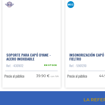
SOPORTE PARA CAPÓ DYANE -
INSONORIZACIÓN CAPÓ 
ACERO INOXIDABLE
FIELTRO
Ref. : 4301612
Ref. : 5901210
EN STOCK
Precio al público
Precio al público
39.90 €
44
con IVA
LA REFE