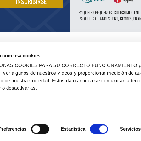
PAQUETES PEQUEÑOS:
COLISSIMO, TNT,
PAQUETES GRANDES:
TNT, GÉODIS, FRA
CLUB CASSIS
PARA AYUDARLE
NUESTRAS VENTAJAS PRO
b.com usa cookies
SERVICIO POSTVENTA
 EN VÍDEO
CATÁLOGO
LGUNAS COOKIES PARA SU CORRECTO FUNCIONAMIENTO pe
ES
FORO TÉCNICO DE EXPERTOS
ón, ver algunos de nuestros vídeos y proporcionar medición de au
RES AUTORIZADOS
PIEZAS 602 - ALTO RENDIMIENTO
dad de nuestra sociedad. Estos datos nunca se comunican a terc
ES Y ETIQUETAS
NEUMÁTICOS MICHELIN CLÁSICOS
 - RENOVACIÓN
PIEZAS ORIGINALES
 o desactivarlas.
 OCASIÓN
CONSEJOS TÉCNICOS
CO
Preferencias
Estadística
Servicios
MÁS INFORMA