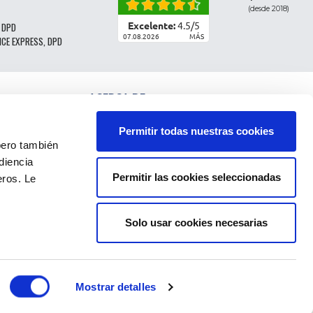
(desde 2018)
Excelente:
4.5
/
5
 DPD
07.08.2026
MÁS
NCE EXPRESS, DPD
ACERCA DE
CLASIFICACIÓN DE LAS PIEZAS
CONDICIONES GENERALES DE VENTA
Permitir todas nuestras cookies
CGV - CLIENTES PROFESIONALES
ro también
NOTAS LEGALES
diencia
FAQ
Permitir las cookies seleccionadas
eros. Le
DATOS PERSONALES Y COOKIES
DEVOLUCIÓN DEL PEDIDO
GASTOS DE ENVÍO
PAGOS
Solo usar cookies necesarias
Mostrar detalles
CIÓN