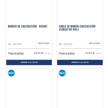
MANDO DE CALEFACCIÓN - NEGRO
CABLE DE MANDO CALEFACCIÓN
(LONGITUD 985)
Ref. : 1403000
Ref. : 1402100
EN STOCK
EN STOCK
Precio al público
Precio al público
29.90 €
14.90 €
con IVA
con IVA
AÑADIR A LA CESTA
AÑADIR A LA CESTA