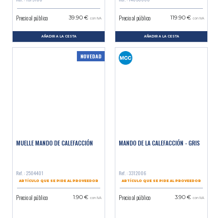
Precio al público
Precio al público
39.90 €
119.90 €
con IVA
con IVA
AÑADIR A LA CESTA
AÑADIR A LA CESTA
NOVEDAD
MUELLE MANDO DE CALEFACCIÓN
MANDO DE LA CALEFACCIÓN - GRIS
Ref. : 2504401
Ref. : 3312006
ARTÍCULO QUE SE PIDE AL PROVEEDOR
ARTÍCULO QUE SE PIDE AL PROVEEDOR
Precio al público
Precio al público
1.90 €
3.90 €
con IVA
con IVA