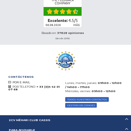
THE FEEDBACK
COMPANY
Excelente:
4.5
/
5
06.08.2026
MÁS
Basado en
37828 opiniones
(desde 2018)
CONTÁCTENOS
POR E-MAIL
Lunes, martes, jueves:
09h00 – 12h00
POR TELEFONO:
+ 33 (0)4 42 01
/ 14h00 – 17h00
07 68
Miércoles, viernes:
09h00 – 12h00
TODOS NUESTROS CONTACTOS
GESTIÓN DE COOKIES
2CV MÉHARI CLUB CASSIS
PARA AYUDARLE