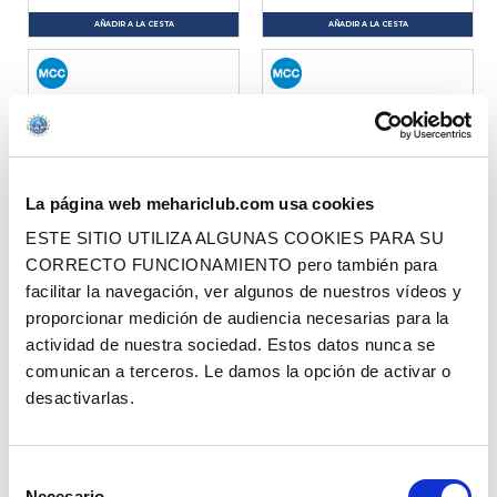
AÑADIR A LA CESTA
AÑADIR A LA CESTA
La página web mehariclub.com usa cookies
ESTE SITIO UTILIZA ALGUNAS COOKIES PARA SU
CORRECTO FUNCIONAMIENTO pero también para
PUENTE 2 CABLES
GRAPA PAR INTERCAMBIADOR DE
CALOR PEQUEÑO MODELO
facilitar la navegación, ver algunos de nuestros vídeos y
proporcionar medición de audiencia necesarias para la
actividad de nuestra sociedad. Estos datos nunca se
Ref. : 1402700
Ref. : 1402300
EN STOCK
EN STOCK
comunican a terceros. Le damos la opción de activar o
Precio al público
Precio al público
3.90 €
4.90 €
desactivarlas.
con IVA
con IVA
AÑADIR A LA CESTA
AÑADIR A LA CESTA
Selección
Necesario