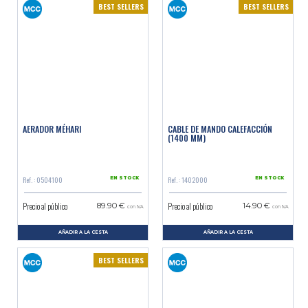
BEST SELLERS
BEST SELLERS
AERADOR MÉHARI
CABLE DE MANDO CALEFACCIÓN
(1400 MM)
Ref. : 0504100
Ref. : 1402000
EN STOCK
EN STOCK
Precio al público
Precio al público
89.90 €
14.90 €
con IVA
con IVA
AÑADIR A LA CESTA
AÑADIR A LA CESTA
BEST SELLERS