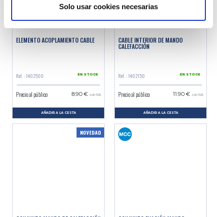
Solo usar cookies necesarias
ELEMENTO ACOPLAMIENTO CABLE
CABLE INTERIOR DE MANDO
CALEFACCIÓN
Ref. : 1402500
Ref. : 1402150
EN STOCK
EN STOCK
Precio al público
Precio al público
8.90 €
11.90 €
con IVA
con IVA
AÑADIR A LA CESTA
AÑADIR A LA CESTA
NOVEDAD