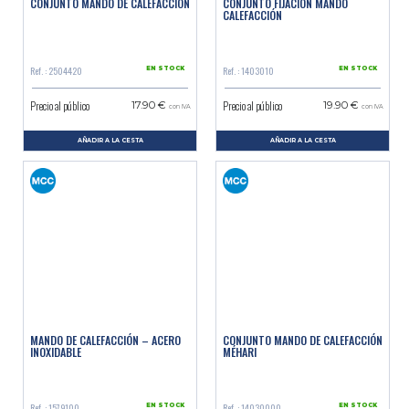
CONJUNTO MANDO DE CALEFACCIÓN
CONJUNTO FIJACIÓN MANDO
CALEFACCIÓN
Ref. : 2504420
Ref. : 1403010
EN STOCK
EN STOCK
Precio al público
Precio al público
17.90 €
19.90 €
con IVA
con IVA
AÑADIR A LA CESTA
AÑADIR A LA CESTA
MANDO DE CALEFACCIÓN – ACERO
CONJUNTO MANDO DE CALEFACCIÓN
INOXIDABLE
MÉHARI
Ref. : 1579100
Ref. : 14030000
EN STOCK
EN STOCK