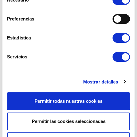
de
consentimiento
Preferencias
Estadística
GRAPA PARA INTERCAMBIADOR DE
MANDO DE LA CALEFACCIÓN -
CALOR GRAN MODELO
CROMADO
Servicios
Ref. : 1402400
Ref. : 3312007
EN STOCK
EN STOCK
Mostrar detalles
Precio al público
Precio al público
4.90 €
4.90 €
con IVA
con IVA
AÑADIR A LA CESTA
AÑADIR A LA CESTA
Permitir todas nuestras cookies
Permitir las cookies seleccionadas