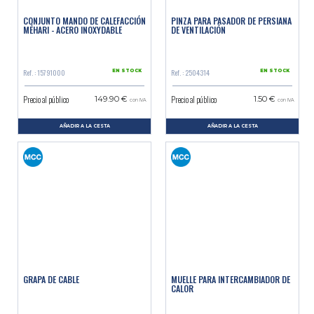
CONJUNTO MANDO DE CALEFACCIÓN
PINZA PARA PASADOR DE PERSIANA
MÉHARI - ACERO INOXYDABLE
DE VENTILACIÓN
Ref. : 15791000
Ref. : 2504314
EN STOCK
EN STOCK
Precio al público
Precio al público
149.90 €
1.50 €
con IVA
con IVA
AÑADIR A LA CESTA
AÑADIR A LA CESTA
GRAPA DE CABLE
MUELLE PARA INTERCAMBIADOR DE
CALOR