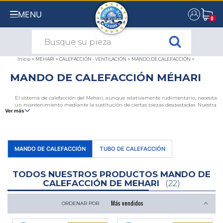
MENU
0
0
Inicio
>
MEHARI
>
CALEFACCIÓN - VENTILACIÓN
>
MANDO DE CALEFACCIÓN
>
MANDO DE CALEFACCIÓN MÉHARI
El sistema de calefacción del Mehari, aunque relativamente rudimentario, necesita
un mantenimiento mediante la sustitución de ciertas piezas desgastadas. Nuestra
Ver más
tienda le ofrece una gama de mandos de calefacción, incluyendo salidas de aire
Mehari y varios modelos de palancas especialmente fabricados por el 2CV Mehari
Club Cassis para controlar la calefacción y el ventilación de su Citroën.
MANDO DE CALEFACCIÓN
TUBO DE CALEFACCIÓN
TODOS NUESTROS PRODUCTOS MANDO DE
CALEFACCIÓN DE MEHARI
(22)
ORDENAR POR