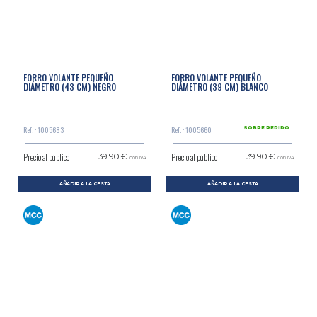
FORRO VOLANTE PEQUEÑO
FORRO VOLANTE PEQUEÑO
DIÁMETRO (43 CM) NEGRO
DIÁMETRO (39 CM) BLANCO
Ref. : 1005683
Ref. : 1005660
SOBRE PEDIDO
Precio al público
Precio al público
39.90 €
39.90 €
con IVA
con IVA
AÑADIR A LA CESTA
AÑADIR A LA CESTA