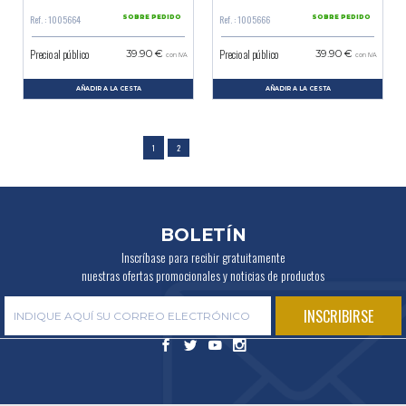
Ref. : 1005664
Ref. : 1005666
SOBRE PEDIDO
SOBRE PEDIDO
Precio al público
Precio al público
39.90 €
39.90 €
con IVA
con IVA
AÑADIR A LA CESTA
AÑADIR A LA CESTA
1
2
BOLETÍN
Inscríbase para recibir gratuitamente
nuestras ofertas promocionales y noticias de productos