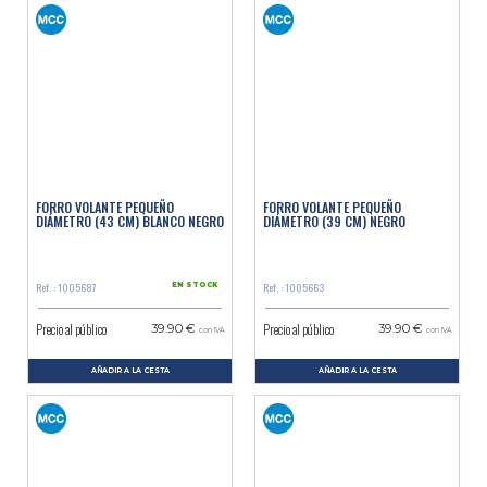
FORRO VOLANTE PEQUEÑO
FORRO VOLANTE PEQUEÑO
DIÁMETRO (43 CM) BLANCO NEGRO
DIÁMETRO (39 CM) NEGRO
Ref. : 1005687
Ref. : 1005663
EN STOCK
Precio al público
Precio al público
39.90 €
39.90 €
con IVA
con IVA
AÑADIR A LA CESTA
AÑADIR A LA CESTA