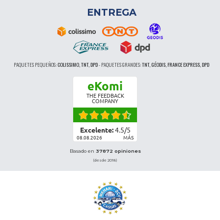
ENTREGA
PAQUETES PEQUEÑOS:
COLISSIMO, TNT, DPD
-
PAQUETES GRANDES:
TNT, GÉODIS, FRANCE EXPRESS, DPD
eKomi
THE FEEDBACK
COMPANY
Excelente:
4.5
/
5
08.08.2026
MÁS
Basado en
37872 opiniones
(desde 2018)