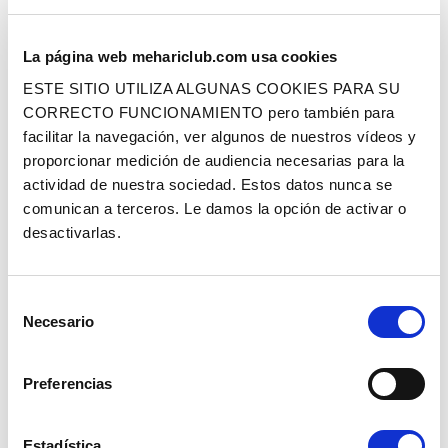
La página web mehariclub.com usa cookies
POMO DE CAMBIO - ALUMINIO
FORRO VOLANTE PEQUEÑO
PULIDO
DIÁMETRO (39 CM) - BLANCO/AZUL
ESTE SITIO UTILIZA ALGUNAS COOKIES PARA SU
CORRECTO FUNCIONAMIENTO pero también para
facilitar la navegación, ver algunos de nuestros vídeos y
Ref. : 1820371
Ref. : 1005665
EN STOCK
EN STOCK
proporcionar medición de audiencia necesarias para la
Precio al público
Precio al público
15.90 €
39.90 €
actividad de nuestra sociedad. Estos datos nunca se
con IVA
con IVA
comunican a terceros. Le damos la opción de activar o
AÑADIR A LA CESTA
AÑADIR A LA CESTA
desactivarlas.
Selección
Necesario
de
consentimiento
Preferencias
FORRO VOLANTE GRAND DIÁMETRO
MANDO DE VELOCIDADES MÉHARI -
Estadística
(43 CM) - BLANCO/AZUL
ACERO INOXIDABLE