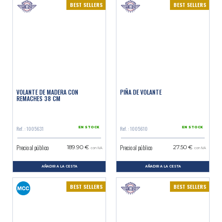
BEST SELLERS
BEST SELLERS
VOLANTE DE MADERA CON
PIÑA DE VOLANTE
REMACHES 38 CM
Ref. : 1005631
Ref. : 1005610
EN STOCK
EN STOCK
Precio al público
Precio al público
189.90 €
27.50 €
con IVA
con IVA
AÑADIR A LA CESTA
AÑADIR A LA CESTA
BEST SELLERS
BEST SELLERS