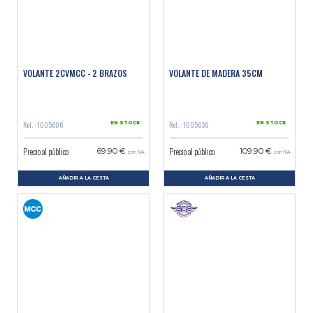
VOLANTE 2CVMCC - 2 BRAZOS
VOLANTE DE MADERA 35CM
Ref. : 1005606
Ref. : 1005630
EN STOCK
EN STOCK
Precio al público
Precio al público
69.90 €
109.90 €
con IVA
con IVA
AÑADIR A LA CESTA
AÑADIR A LA CESTA