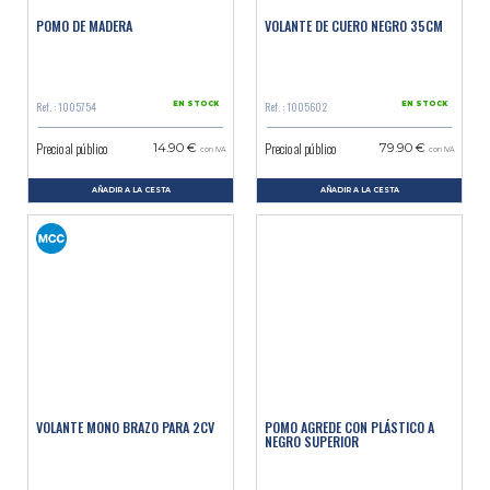
POMO DE MADERA
VOLANTE DE CUERO NEGRO 35CM
Ref. : 1005754
Ref. : 1005602
EN STOCK
EN STOCK
Precio al público
Precio al público
14.90 €
79.90 €
con IVA
con IVA
AÑADIR A LA CESTA
AÑADIR A LA CESTA
VOLANTE MONO BRAZO PARA 2CV
POMO AGREDE CON PLÁSTICO A
NEGRO SUPERIOR