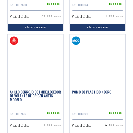
Ref. : 1005608
Ref. : 1013224
EN STOCK
EN STOCK
Precio al público
Precio al público
139.90 €
1.00 €
con IVA
con IVA
AÑADIR A LA CESTA
AÑADIR A LA CESTA
ANILLO CERROJO DE EMBELLECEDOR
POMO DE PLÁSTICO NEGRO
DE VOLANTE DE ORIGEN ANTIG
MODELO
Ref. : 1005607
Ref. : 1013220
EN STOCK
EN STOCK
Precio al público
Precio al público
1.90 €
4.90 €
con IVA
con IVA