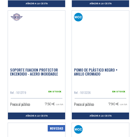
AÑADIR A LA CESTA
AÑADIR A LA CESTA
SOPORTE FIJACION PROTECTOR
POMO DE PLÁSTICO NEGRO +
ENCENDIDO - ACERO INOXIDABLE
ANILLO CROMADO
Ref. : 1012779
Ref. : 1013226
EN STOCK
EN STOCK
Precio al público
Precio al público
7.50 €
7.90 €
con IVA
con IVA
AÑADIR A LA CESTA
AÑADIR A LA CESTA
NOVEDAD