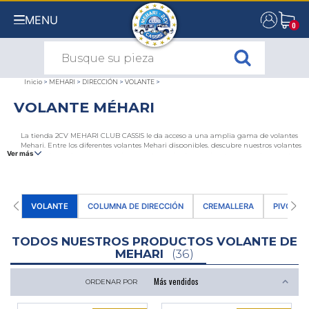
MENU
0
0
Inicio
>
MEHARI
>
DIRECCIÓN
>
VOLANTE
>
VOLANTE MÉHARI
La tienda 2CV MEHARI CLUB CASSIS le da acceso a una amplia gama de volantes
Mehari. Entre los diferentes volantes Mehari disponibles, descubre nuestros volantes
Ver más
Mehari de madera con remaches, nuestros volantes con brazos cromados, nuestros
volantes Mehari de cuero negro, nuestros volantes Mehari de cuero leonado, nuestros
volantes con el logotipo Citroën, nuestros volantes de un solo brazo, con dos o tres
radios. Puede personalizar su Citroën Mehari como desee con estos diferentes
volantes. Elegantes o deportivo, estos volantes le permiten personalizar su Citroën
Mehari. También encontrará nuestra gama de accesorios y piezas complementarias
VOLANTE
COLUMNA DE DIRECCIÓN
CREMALLERA
PIVOTE 
para los volantes Mehari: piñas de volante, forros de volante y pomos de palanca de
cambios en una gran variedad de colores y materiales.
TODOS NUESTROS PRODUCTOS VOLANTE DE
MEHARI
(36)
ORDENAR POR