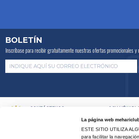
BOLETÍN
Inscríbase para recibir gratuitamente
nuestras ofertas promocionales y 
CONTÁCTENOS
2CV MÉHARI 
HISTORIA
POR E-MAIL
La página web mehariclu
ACTIVIDADES
POR TELEFONO:
+ 33 (0)4 42
01 07 68
PRESENTACIÓN
ESTE SITIO UTILIZA A
DISTRIBUIDOR
Lunes, martes, jueves:
09h00 –
para facilitar la navegaci
RED DE TALLE