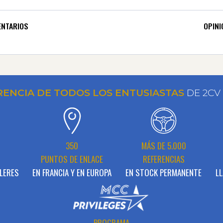
NTARIOS
OPINI
RENCIA DE TODOS LOS ENTUSIASTAS
DE 2CV
N
350
MÁS DE 5.000
PUNTOS DE ENLACE
REFERENCIAS
LERES
EN FRANCIA Y EN EUROPA
EN STOCK PERMANENTE
LL
PROGRAMA