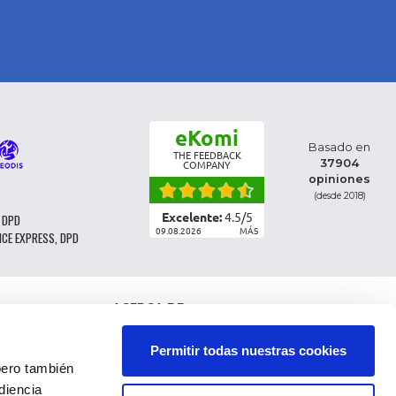
eKomi
Basado en
THE FEEDBACK
37904
COMPANY
opiniones
(desde 2018)
Excelente:
4.5
/
5
 DPD
09.08.2026
MÁS
NCE EXPRESS, DPD
ACERCA DE
CLASIFICACIÓN DE LAS PIEZAS
CONDICIONES GENERALES DE VENTA
Permitir todas nuestras cookies
CGV - CLIENTES PROFESIONALES
ro también
NOTAS LEGALES
diencia
FAQ