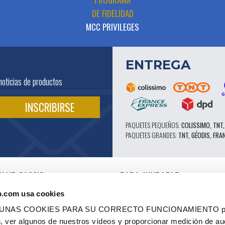
DE FIDELIDAD
MCC PRIVILEGES
ENTREGA
noticias de productos
PAQUETES PEQUEÑOS:
COLISSIMO, TNT,
PAQUETES GRANDES:
TNT, GÉODIS, FRA
CLUB CASSIS
PARA AYUDARLE
NUESTRAS VENTAJAS PRO
b.com usa cookies
SERVICIO POSTVENTA
 EN VÍDEO
CATÁLOGO
LGUNAS COOKIES PARA SU CORRECTO FUNCIONAMIENTO pe
ES
FORO TÉCNICO DE EXPERTOS
ón, ver algunos de nuestros vídeos y proporcionar medición de au
RES AUTORIZADOS
PIEZAS 602 - ALTO RENDIMIENTO