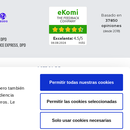
eKomi
Basado en
THE FEEDBACK
37850
COMPANY
opiniones
(desde 2018)
Excelente:
4.5
/
5
 DPD
06.08.2026
MÁS
NCE EXPRESS, DPD
ACERCA DE
CLASIFICACIÓN DE LAS PIEZAS
CONDICIONES GENERALES DE VENTA
Permitir todas nuestras cookies
CGV - CLIENTES PROFESIONALES
ro también
NOTAS LEGALES
diencia
FAQ
Permitir las cookies seleccionadas
eros. Le
DATOS PERSONALES Y COOKIES
DEVOLUCIÓN DEL PEDIDO
GASTOS DE ENVÍO
PAGOS
Solo usar cookies necesarias