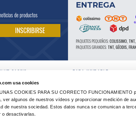
ENTREGA
noticias de productos
PAQUETES PEQUEÑOS:
COLISSIMO, TNT,
PAQUETES GRANDES:
TNT, GÉODIS, FRA
CLUB CASSIS
PARA AYUDARLE
NUESTRAS VENTAJAS PRO
b.com usa cookies
SERVICIO POSTVENTA
 EN VÍDEO
CATÁLOGO
LGUNAS COOKIES PARA SU CORRECTO FUNCIONAMIENTO pe
ES
FORO TÉCNICO DE EXPERTOS
ón, ver algunos de nuestros vídeos y proporcionar medición de au
RES AUTORIZADOS
PIEZAS 602 - ALTO RENDIMIENTO
dad de nuestra sociedad. Estos datos nunca se comunican a terc
ES Y ETIQUETAS
NEUMÁTICOS MICHELIN CLÁSICOS
 - RENOVACIÓN
PIEZAS ORIGINALES
 o desactivarlas.
 OCASIÓN
CONSEJOS TÉCNICOS
CO