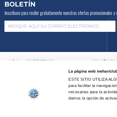
BOLETÍN
Inscríbase para recibir gratuitamente
nuestras ofertas promocionales y 
CONTÁCTENOS
2CV MÉHARI 
HISTORIA
POR E-MAIL
La página web mehariclu
ACTIVIDADES
POR TELEFONO:
+ 33 (0)4 42
01 07 68
PRESENTACIÓN
ESTE SITIO UTILIZA A
DISTRIBUIDOR
Lunes, martes, jueves:
09h00 –
para facilitar la navegaci
RED DE TALLE
12h00 / 14h00 – 17h00
necesarias para la activi
CERTIFICACION
Miércoles, viernes:
09h00 –
RESTAURACIÓN
damos la opción de activar
12h00
VEHÍCULOS DE
EDEN ELÉCTRI
TODOS NUESTROS CONTACTOS
GESTIÓN DE COOKIES