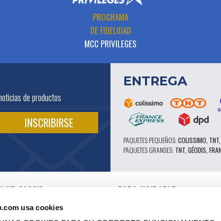
PROGRAMA
DE FIDELIDAD
MCC PRIVILEGES
ENTREGA
noticias de productos
PAQUETES PEQUEÑOS:
COLISSIMO, TNT,
PAQUETES GRANDES:
TNT, GÉODIS, FRA
CLUB CASSIS
PARA AYUDARLE
NUESTRAS VENTAJAS PRO
b.com usa cookies
SERVICIO POSTVENTA
 EN VÍDEO
CATÁLOGO