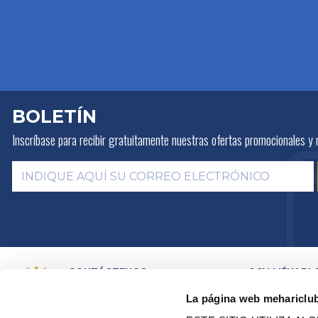
BOLETÍN
Inscríbase para recibir gratuitamente
nuestras ofertas promocionales y 
CONTÁCTENOS
2CV MÉHARI 
HISTORIA
POR E-MAIL
La página web mehariclu
ACTIVIDADES
POR TELEFONO:
+ 33 (0)4 42
01 07 68
PRESENTACIÓN