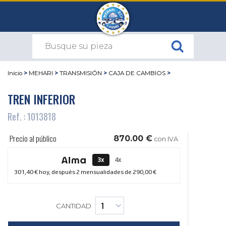
Inicio
>
MEHARI
>
TRANSMISIÓN
>
CAJA DE CAMBIOS
>
TREN INFERIOR
Ref. : 1013818
Precio al público
870.00 €
con IVA
3x
4x
301,40 €
hoy, después 2 mensualidades de
290,00 €
CANTIDAD