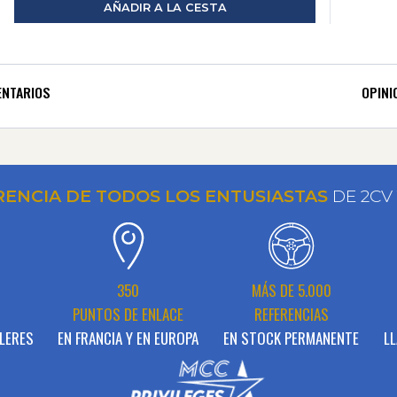
AÑADIR A LA CESTA
NTARIOS
OPINI
RENCIA DE TODOS LOS ENTUSIASTAS
DE 2CV
N
350
MÁS DE 5.000
PUNTOS DE ENLACE
REFERENCIAS
LERES
EN FRANCIA Y EN EUROPA
EN STOCK PERMANENTE
LL