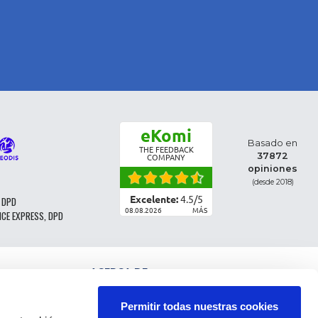
eKomi
Basado en
THE FEEDBACK
37872
COMPANY
opiniones
(desde 2018)
Excelente:
4.5
/
5
 DPD
08.08.2026
MÁS
NCE EXPRESS, DPD
ACERCA DE
CLASIFICACIÓN DE LAS PIEZAS
CONDICIONES GENERALES DE VENTA
Permitir todas nuestras cookies
CGV - CLIENTES PROFESIONALES