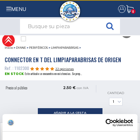
MENU
0
0
Inicio
>
DYANE
>
PERIFÉRICOS
>
LIMPIAPARABRISAS
>
CONNECTOR EN T DEL LIMPIAPARABRISAS DE ORIGEN
Ref. : 1102300
22 opiniones
Este artículo se encuentra en existencias. Se prep...
EN STOCK
Precio al público
2.50 €
con IVA
CANTIDAD
AÑADIR A LA CESTA
VER EL PRODUCTO COMPLEMENTARIO
NECESARIO PARA EL MONTAJE