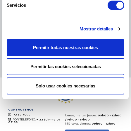
Servicios
PAQUETES PEQUEÑOS:
COLISSIMO, TNT, DPD
-
PAQUETES GRANDES:
TNT, GÉODIS, FRANCE EXPRESS, DPD
eKomi
Mostrar detalles
THE FEEDBACK
COMPANY
Permitir todas nuestras cookies
Excelente:
4.5
/
5
07.08.2026
MÁS
Basado en
37850 opiniones
Permitir las cookies seleccionadas
(desde 2018)
Solo usar cookies necesarias
CONTÁCTENOS
POR E-MAIL
Lunes, martes, jueves:
09h00 – 12h00
POR TELEFONO:
+ 33 (0)4 42 01
/ 14h00 – 17h00
07 68
Miércoles, viernes:
09h00 – 12h00