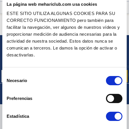
La página web mehariclub.com usa cookies
OPINIONES DE CLIENTES (22)
ESTE SITIO UTILIZA ALGUNAS COOKIES PARA SU
CORRECTO FUNCIONAMIENTO pero también para
¿ALGUNA PREGUNTA? ¿NECESITA AYUDA?
facilitar la navegación, ver algunos de nuestros vídeos y
PÓNGASE EN CONTACTO CON NOSOTROS
proporcionar medición de audiencia necesarias para la
actividad de nuestra sociedad. Estos datos nunca se
comunican a terceros. Le damos la opción de activar o
BOLETÍN
desactivarlas.
Inscríbase para recibir gratuitamente
nuestras ofertas promocionales y noticias de productos
Selección
Necesario
de
consentimiento
Preferencias
ENTREGA
Estadística