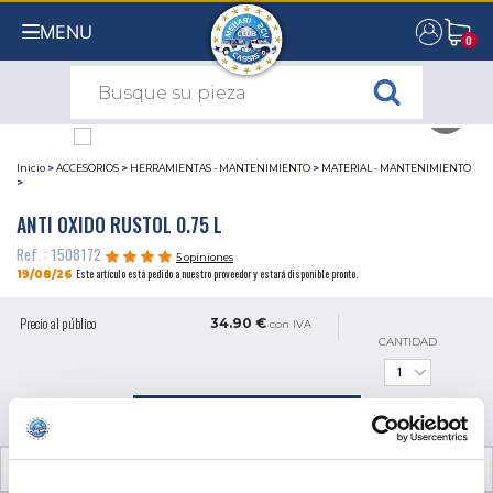
MENU
0
0
Inicio
>
ACCESORIOS
>
HERRAMIENTAS - MANTENIMIENTO
>
MATERIAL - MANTENIMIENTO
>
ANTI OXIDO RUSTOL 0.75 L
Ref. : 1508172
5 opiniones
Este artículo está pedido a nuestro proveedor y estará disponible pronto.
19/08/26
Precio al público
34.90 €
con IVA
CANTIDAD
AÑADIR A LA CESTA
INFORMACIÓN TÉCNICA