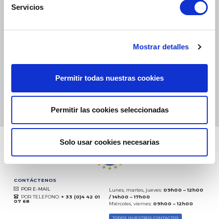
Servicios
PAQUETES PEQUEÑOS:
COLISSIMO, TNT, DPD
-
PAQUETES GRANDES:
TNT, GÉODIS, FRANCE EXPRESS, DPD
eKomi
Mostrar detalles
THE FEEDBACK
COMPANY
Permitir todas nuestras cookies
Excelente:
4.5
/
5
07.08.2026
MÁS
Basado en
37850 opiniones
Permitir las cookies seleccionadas
(desde 2018)
Solo usar cookies necesarias
CONTÁCTENOS
POR E-MAIL
Lunes, martes, jueves:
09h00 – 12h00
POR TELEFONO:
+ 33 (0)4 42 01
/ 14h00 – 17h00
07 68
Miércoles, viernes:
09h00 – 12h00
TODOS NUESTROS CONTACTOS