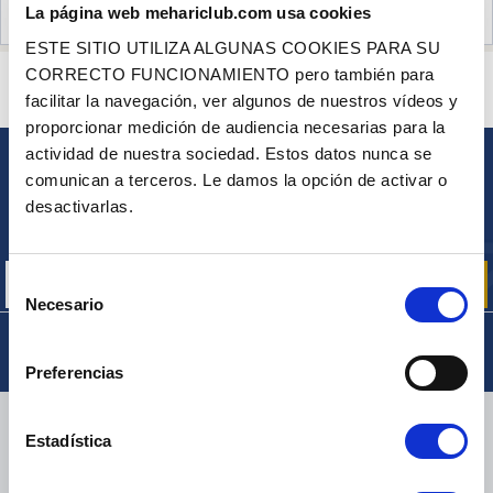
La página web mehariclub.com usa cookies
OPINIONES DE CLIENTES (5)
ESTE SITIO UTILIZA ALGUNAS COOKIES PARA SU
CORRECTO FUNCIONAMIENTO pero también para
¿ALGUNA PREGUNTA? ¿NECESITA AYUDA?
facilitar la navegación, ver algunos de nuestros vídeos y
PÓNGASE EN CONTACTO CON NOSOTROS
proporcionar medición de audiencia necesarias para la
actividad de nuestra sociedad. Estos datos nunca se
comunican a terceros. Le damos la opción de activar o
BOLETÍN
desactivarlas.
Inscríbase para recibir gratuitamente
nuestras ofertas promocionales y noticias de productos
Selección
Necesario
de
consentimiento
Preferencias
ENTREGA
Estadística