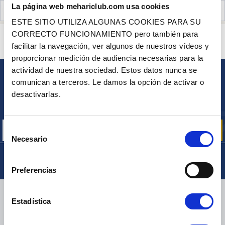
La página web mehariclub.com usa cookies
OPINIONES DE CLIENTES (0)
ESTE SITIO UTILIZA ALGUNAS COOKIES PARA SU
CORRECTO FUNCIONAMIENTO pero también para
¿ALGUNA PREGUNTA? ¿NECESITA AYUDA?
facilitar la navegación, ver algunos de nuestros vídeos y
PÓNGASE EN CONTACTO CON NOSOTROS
proporcionar medición de audiencia necesarias para la
actividad de nuestra sociedad. Estos datos nunca se
comunican a terceros. Le damos la opción de activar o
BOLETÍN
desactivarlas.
Inscríbase para recibir gratuitamente
nuestras ofertas promocionales y noticias de productos
Selección
Necesario
de
consentimiento
Preferencias
ENTREGA
Estadística