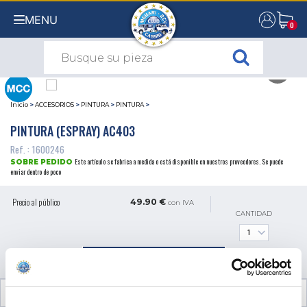
MENU
0
0
Inicio
>
ACCESORIOS
>
PINTURA
>
PINTURA
>
PINTURA (ESPRAY) AC403
Ref. : 1600246
Este artículo se fabrica a medida o está disponible en nuestros proveedores. Se puede
SOBRE PEDIDO
enviar dentro de poco
Precio al público
49.90 €
con IVA
CANTIDAD
AÑADIR A LA CESTA
INFORMACIÓN TÉCNICA