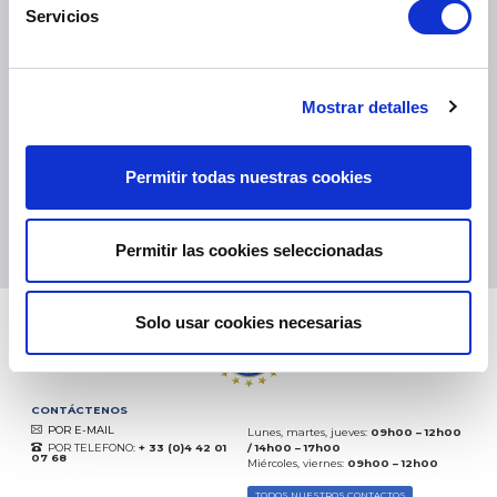
Servicios
PAQUETES PEQUEÑOS:
COLISSIMO, TNT, DPD
-
PAQUETES GRANDES:
TNT, GÉODIS, FRANCE EXPRESS, DPD
eKomi
Mostrar detalles
THE FEEDBACK
COMPANY
Permitir todas nuestras cookies
Excelente:
4.5
/
5
07.08.2026
MÁS
Basado en
37850 opiniones
Permitir las cookies seleccionadas
(desde 2018)
Solo usar cookies necesarias
CONTÁCTENOS
POR E-MAIL
Lunes, martes, jueves:
09h00 – 12h00
POR TELEFONO:
+ 33 (0)4 42 01
/ 14h00 – 17h00
07 68
Miércoles, viernes:
09h00 – 12h00
TODOS NUESTROS CONTACTOS