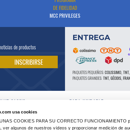
DE FIDELIDAD
MCC PRIVILEGES
ENTREGA
noticias de productos
PAQUETES PEQUEÑOS:
COLISSIMO, TNT,
PAQUETES GRANDES:
TNT, GÉODIS, FRA
CLUB CASSIS
PARA AYUDARLE
NUESTRAS VENTAJAS PRO
b.com usa cookies
SERVICIO POSTVENTA
 EN VÍDEO
CATÁLOGO
LGUNAS COOKIES PARA SU CORRECTO FUNCIONAMIENTO pe
ES
FORO TÉCNICO DE EXPERTOS
ón, ver algunos de nuestros vídeos y proporcionar medición de au
RES AUTORIZADOS
PIEZAS 602 - ALTO RENDIMIENTO