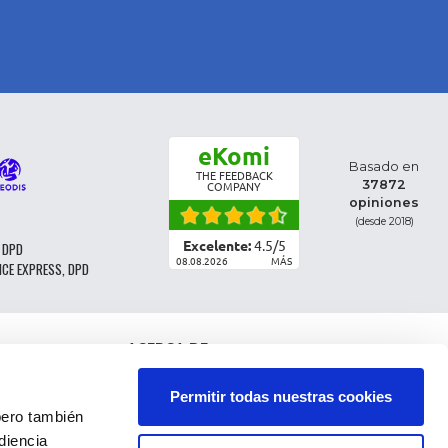
eKomi
Basado en
THE FEEDBACK
37872
COMPANY
opiniones
(desde 2018)
Excelente:
4.5
/
5
 DPD
08.08.2026
MÁS
NCE EXPRESS, DPD
ACERCA DE
CLASIFICACIÓN DE LAS PIEZAS
CONDICIONES GENERALES DE VENTA
Permitir todas nuestras cookies
CGV - CLIENTES PROFESIONALES
ro también
NOTAS LEGALES
diencia
FAQ