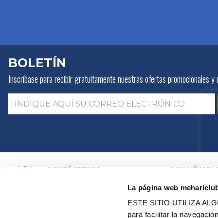
BOLETÍN
Inscríbase para recibir gratuitamente
nuestras ofertas promocionales y 
CONTÁCTENOS
2CV MÉHARI 
HISTORIA
POR E-MAIL
La página web mehariclu
ACTIVIDADES
POR TELEFONO:
+ 33 (0)4 42
01 07 68
PRESENTACIÓN
ESTE SITIO UTILIZA A
DISTRIBUIDOR
Lunes, martes, jueves:
09h00 –
para facilitar la navegaci
RED DE TALLE