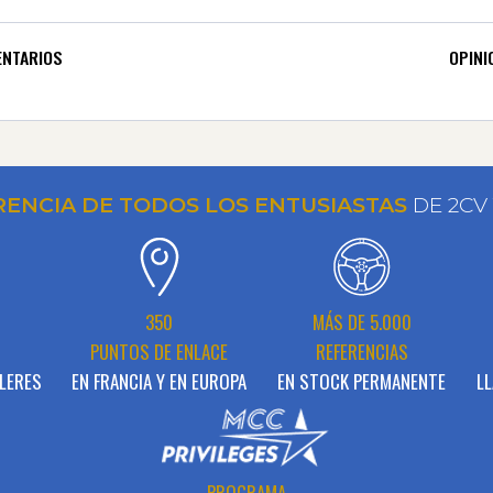
NTARIOS
OPINI
RENCIA DE TODOS LOS ENTUSIASTAS
DE 2CV
N
350
MÁS DE 5.000
PUNTOS DE ENLACE
REFERENCIAS
LERES
EN FRANCIA Y EN EUROPA
EN STOCK PERMANENTE
LL
PROGRAMA