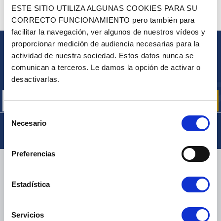
¿ALGUNA PREGUNTA? ¿NECESITA AYUDA?
ESTE SITIO UTILIZA ALGUNAS COOKIES PARA SU
CORRECTO FUNCIONAMIENTO pero también para
PÓNGASE EN CONTACTO CON NOSOTROS
facilitar la navegación, ver algunos de nuestros vídeos y
proporcionar medición de audiencia necesarias para la
BOLETÍN
actividad de nuestra sociedad. Estos datos nunca se
comunican a terceros. Le damos la opción de activar o
Inscríbase para recibir gratuitamente
nuestras ofertas promocionales y noticias de productos
desactivarlas.
Selección
Necesario
de
consentimiento
Preferencias
ENTREGA
Estadística
Servicios
PAQUETES PEQUEÑOS:
COLISSIMO, TNT, DPD
-
PAQUETES GRANDES:
TNT, GÉODIS, FRANCE EXPRESS, DPD