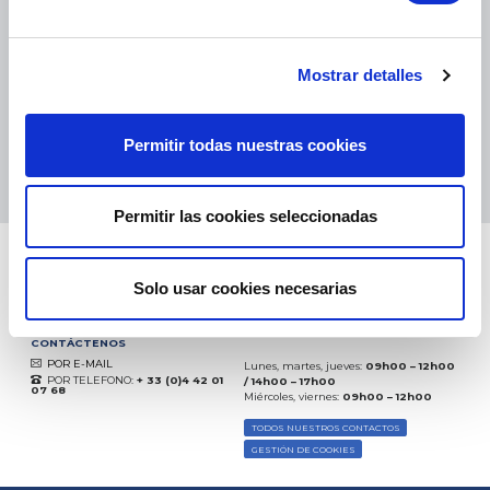
eKomi
THE FEEDBACK
COMPANY
Mostrar detalles
Excelente:
4.5
/
5
Permitir todas nuestras cookies
09.08.2026
MÁS
Basado en
37904 opiniones
(desde 2018)
Permitir las cookies seleccionadas
Solo usar cookies necesarias
CONTÁCTENOS
POR E-MAIL
Lunes, martes, jueves:
09h00 – 12h00
POR TELEFONO:
+ 33 (0)4 42 01
/ 14h00 – 17h00
07 68
Miércoles, viernes:
09h00 – 12h00
TODOS NUESTROS CONTACTOS
GESTIÓN DE COOKIES