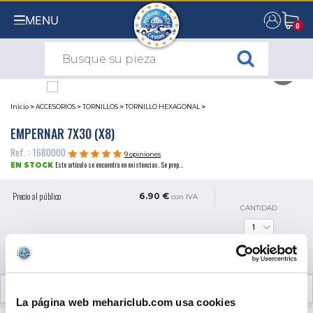
MENU
0
0
Inicio
>
ACCESORIOS
>
TORNILLOS
>
TORNILLO HEXAGONAL
>
EMPERNAR 7X30 (X8)
Ref. : 1680000
9 opiniones
Este artículo se encuentra en existencias. Se prep...
EN STOCK
Precio al público
6.90 €
con IVA
CANTIDAD
AÑADIR A LA CESTA
OPINIONES DE CLIENTES (9)
La página web mehariclub.com usa cookies