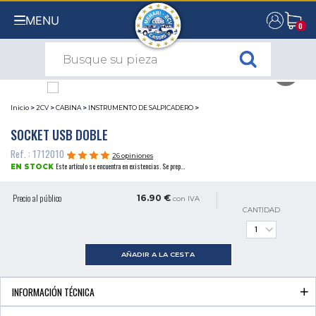
MENU
0
0
Inicio
>
2CV
>
CABINA
>
INSTRUMENTO DE SALPICADERO
>
SOCKET USB DOBLE
Ref. : 1712010
26 opiniones
Este artículo se encuentra en existencias. Se prep...
EN STOCK
Precio al público
16.90 €
con IVA
CANTIDAD
AÑADIR A LA CESTA
INFORMACIÓN TÉCNICA