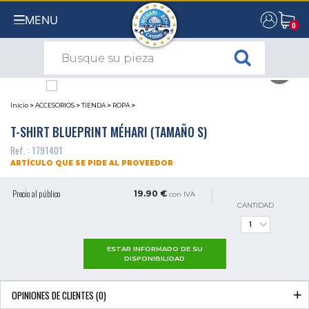
MENU
0
0
Inicio
>
ACCESORIOS
>
TIENDA
>
ROPA
>
T-SHIRT BLUEPRINT MÉHARI (TAMAÑO S)
Ref. : 1791401
ARTÍCULO QUE SE PIDE AL PROVEEDOR
Precio al público
19.90 €
con IVA
CANTIDAD
ESTAR INFORMADO DE SU
DISPONIBILIDAD
OPINIONES DE CLIENTES (0)