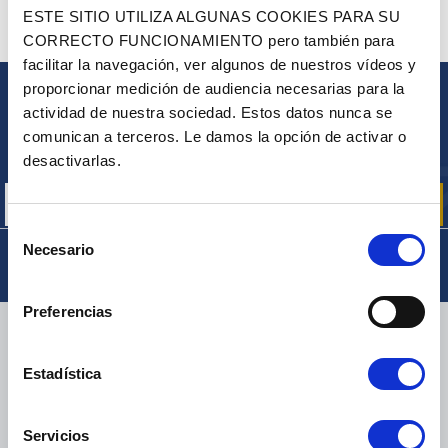
¿ALGUNA PREGUNTA? ¿NECESITA AYUDA?
ESTE SITIO UTILIZA ALGUNAS COOKIES PARA SU
CORRECTO FUNCIONAMIENTO pero también para
PÓNGASE EN CONTACTO CON NOSOTROS
facilitar la navegación, ver algunos de nuestros vídeos y
proporcionar medición de audiencia necesarias para la
BOLETÍN
actividad de nuestra sociedad. Estos datos nunca se
comunican a terceros. Le damos la opción de activar o
Inscríbase para recibir gratuitamente
nuestras ofertas promocionales y noticias de productos
desactivarlas.
Selección
Necesario
de
consentimiento
Preferencias
ENTREGA
Estadística
Servicios
PAQUETES PEQUEÑOS:
COLISSIMO, TNT, DPD
-
PAQUETES GRANDES:
TNT, GÉODIS, FRANCE EXPRESS, DPD