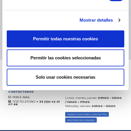
eKomi
THE FEEDBACK
COMPANY
Mostrar detalles
Excelente:
4.5
/
5
Permitir todas nuestras cookies
08.08.2026
MÁS
Basado en
37872 opiniones
(desde 2018)
Permitir las cookies seleccionadas
Solo usar cookies necesarias
CONTÁCTENOS
POR E-MAIL
Lunes, martes, jueves:
09h00 – 12h00
POR TELEFONO:
+ 33 (0)4 42 01
/ 14h00 – 17h00
07 68
Miércoles, viernes:
09h00 – 12h00
TODOS NUESTROS CONTACTOS
GESTIÓN DE COOKIES