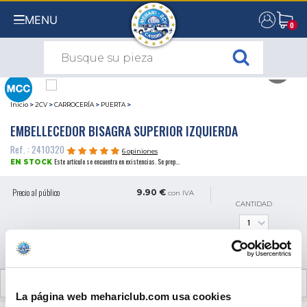
MENU
0
0
Inicio
>
2CV
>
CARROCERÍA
>
PUERTA
>
EMBELLECEDOR BISAGRA SUPERIOR IZQUIERDA
Ref. : 2410320
6 opiniones
Este artículo se encuentra en existencias. Se prep...
EN STOCK
Precio al público
9.90 €
con IVA
CANTIDAD
AÑADIR A LA CESTA
OPINIONES DE CLIENTES (6)
La página web mehariclub.com usa cookies