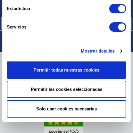
Inscríbase para recibir gratuitamente
Estadística
nuestras ofertas promocionales y noticias de productos
Servicios
Mostrar detalles
ENTREGA
Permitir todas nuestras cookies
Permitir las cookies seleccionadas
PAQUETES PEQUEÑOS:
COLISSIMO, TNT, DPD
-
PAQUETES GRANDES:
TNT, GÉODIS, FRANCE EXPRESS, DPD
eKomi
Solo usar cookies necesarias
THE FEEDBACK
COMPANY
Excelente:
4.5
/
5