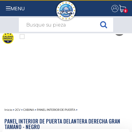
MENU
0
0
Inicio
>
2CV
>
CABINA
>
PANEL INTERIOR DE PUERTA
>
PANEL INTERIOR DE PUERTA DELANTERA DERECHA GRAN
TAMAÑO - NEGRO