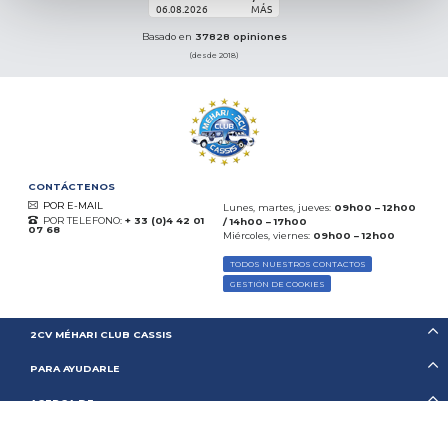
06.08.2026
MÁS
Basado en
37828 opiniones
(desde 2018)
CONTÁCTENOS
POR E-MAIL
Lunes, martes, jueves:
09h00 – 12h00
POR TELEFONO:
+ 33 (0)4 42 01
/ 14h00 – 17h00
07 68
Miércoles, viernes:
09h00 – 12h00
TODOS NUESTROS CONTACTOS
GESTIÓN DE COOKIES
2CV MÉHARI CLUB CASSIS
PARA AYUDARLE
ACERCA DE