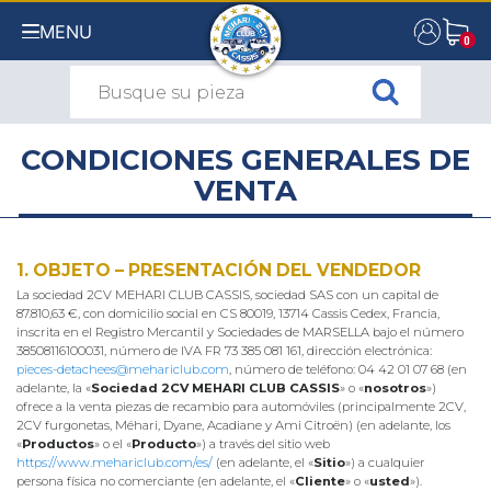
MENU
0
0
CONDICIONES GENERALES DE
VENTA
1. OBJETO – PRESENTACIÓN DEL VENDEDOR
La sociedad 2CV MEHARI CLUB CASSIS, sociedad SAS con un capital de
87.810,63 €, con domicilio social en CS 80019, 13714 Cassis Cedex, Francia,
inscrita en el Registro Mercantil y Sociedades de MARSELLA bajo el número
38508116100031, número de IVA FR 73 385 081 161, dirección electrónica:
pieces-detachees@mehariclub.com
, número de teléfono: 04 42 01 07 68 (en
adelante, la «
Sociedad 2CV MEHARI CLUB CASSIS
» o «
nosotros
»)
ofrece a la venta piezas de recambio para automóviles (principalmente 2CV,
2CV furgonetas, Méhari, Dyane, Acadiane y Ami Citroën) (en adelante, los
«
Productos
» o el «
Producto
») a través del sitio web
https://www.mehariclub.com/es/
(en adelante, el «
Sitio
») a cualquier
persona física no comerciante (en adelante, el «
Cliente
» o «
usted
»).