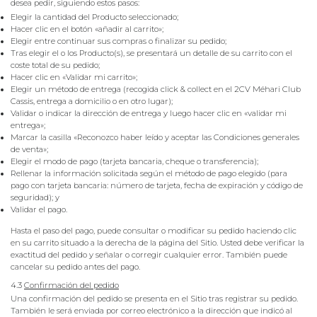
desea pedir, siguiendo estos pasos:
Elegir la cantidad del Producto seleccionado;
Hacer clic en el botón «añadir al carrito»;
Elegir entre continuar sus compras o finalizar su pedido;
Tras elegir el o los Producto(s), se presentará un detalle de su carrito con el
coste total de su pedido;
Hacer clic en «Validar mi carrito»;
Elegir un método de entrega (recogida click & collect en el 2CV Méhari Club
Cassis, entrega a domicilio o en otro lugar);
Validar o indicar la dirección de entrega y luego hacer clic en «validar mi
entrega»;
Marcar la casilla «Reconozco haber leído y aceptar las Condiciones generales
de venta»;
Elegir el modo de pago (tarjeta bancaria, cheque o transferencia);
Rellenar la información solicitada según el método de pago elegido (para
pago con tarjeta bancaria: número de tarjeta, fecha de expiración y código de
seguridad); y
Validar el pago.
Hasta el paso del pago, puede consultar o modificar su pedido haciendo clic
en su carrito situado a la derecha de la página del Sitio. Usted debe verificar la
exactitud del pedido y señalar o corregir cualquier error. También puede
cancelar su pedido antes del pago.
4.3
Confirmación del pedido
Una confirmación del pedido se presenta en el Sitio tras registrar su pedido.
También le será enviada por correo electrónico a la dirección que indicó al