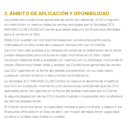
2. ÁMBITO DE APLICACIÓN Y OPONIBILIDAD
Las presentes condiciones generales de venta (en adelante, «CGV») regulan,
sin restricción ni reserva, todas las ventas realizadas por la Sociedad 2CV
MEHARI CLUB CASSIS al Cliente que desee adquirir los Productos ofertados
para la venta en el Sitio.
Estas CGV pueden ser complementadas por condiciones particulares,
indicadas en el Sitio, antes de cualquier transacción con el Cliente.
Las CGV han sido puestas a su disposición antes de la celebración de la venta
y están disponibles para consulta en todo momento en el Sitio. Usted
reconoce haberlas leído y aceptado, sin reserva y en su totalidad, marcando la
casilla «Reconozco haber leído y aceptar las Condiciones generales de venta».
Las CGV vigentes en la fecha del pedido prevalecerán, en su caso, sobre
cualquier versión anterior o documento contradictorio.
La Sociedad 2CV MEHARI CLUB CASSIS se reserva el derecho de modificar
sus CGV en cualquier momento y sin previo aviso, precisando que las CGV
aplicables serán las vigentes en la fecha del pedido realizado por el Cliente.
Si alguna disposición de las CGV resulta inválida o inaplicable, ello no afectará
las demás disposiciones.
El Cliente reconoce tener la capacidad necesaria para contratar y adquirir los
Productos ofrecidos en el Sitio; es decir, ser mayor de edad, tener capacidad
jurídica y no estar bajo tutela o curatela.