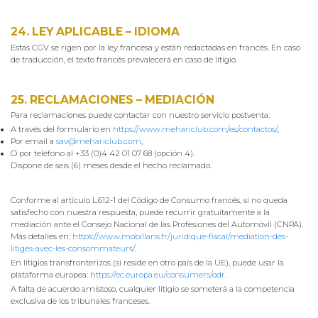
24. LEY APLICABLE – IDIOMA
Estas CGV se rigen por la ley francesa y están redactadas en francés. En caso
de traducción, el texto francés prevalecerá en caso de litigio.
25. RECLAMACIONES – MEDIACIÓN
Para reclamaciones puede contactar con nuestro servicio postventa:
A través del formulario en
https://www.mehariclub.com/es/contactos/
,
Por email a
sav@mehariclub.com
,
O por teléfono al +33 (0)4 42 01 07 68 (opción 4).
Dispone de seis (6) meses desde el hecho reclamado.
Conforme al artículo L.612-1 del Código de Consumo francés, si no queda
satisfecho con nuestra respuesta, puede recurrir gratuitamente a la
mediación ante el Consejo Nacional de las Profesiones del Automóvil (CNPA).
Más detalles en:
https://www.mobilians.fr/juridique-fiscal/mediation-des-
litiges-avec-les-consommateurs/
.
En litigios transfronterizos (si reside en otro país de la UE), puede usar la
plataforma europea:
https://ec.europa.eu/consumers/odr
.
A falta de acuerdo amistoso, cualquier litigio se someterá a la competencia
exclusiva de los tribunales franceses.