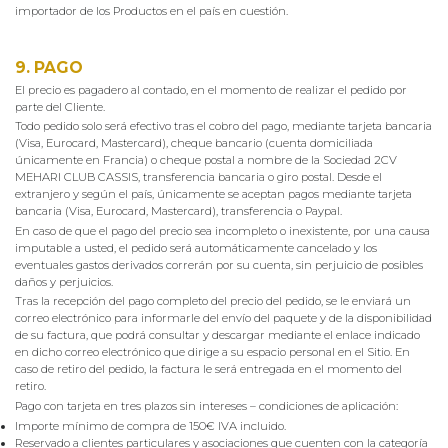
importador de los Productos en el país en cuestión.
9. PAGO
El precio es pagadero al contado, en el momento de realizar el pedido por
parte del Cliente.
Todo pedido solo será efectivo tras el cobro del pago, mediante tarjeta bancaria
(Visa, Eurocard, Mastercard), cheque bancario (cuenta domiciliada
únicamente en Francia) o cheque postal a nombre de la Sociedad 2CV
MEHARI CLUB CASSIS, transferencia bancaria o giro postal. Desde el
extranjero y según el país, únicamente se aceptan pagos mediante tarjeta
bancaria (Visa, Eurocard, Mastercard), transferencia o Paypal.
En caso de que el pago del precio sea incompleto o inexistente, por una causa
imputable a usted, el pedido será automáticamente cancelado y los
eventuales gastos derivados correrán por su cuenta, sin perjuicio de posibles
daños y perjuicios.
Tras la recepción del pago completo del precio del pedido, se le enviará un
correo electrónico para informarle del envío del paquete y de la disponibilidad
de su factura, que podrá consultar y descargar mediante el enlace indicado
en dicho correo electrónico que dirige a su espacio personal en el Sitio. En
caso de retiro del pedido, la factura le será entregada en el momento del
retiro.
Pago con tarjeta en tres plazos sin intereses – condiciones de aplicación:
Importe mínimo de compra de 150€ IVA incluido.
Reservado a clientes particulares y asociaciones que cuenten con la categoría