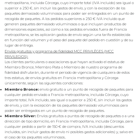
metropolitana, incluida Córcega, cuyo importe total (IVA incluido) sea igual o
superior a 250 €, sin incluir los gastos de envío, y con la excepción de los
paquetes demasiado voluminosos para poder ser entregados en un punto de
recogida de paquetes. A los pedidos superiores a 250 € IVA incluido que
generen paquetes demasiado voluminosos o que incluyan productos de
dimensiones especiales, así como a los pedidos enviados fuera de Francia
metropolitana, se les aplicarán gastos de envío según una tarifa establecida
en función del volumen y el peso del paquete del pedido en cuestión y de su
lugar de entrega.
Envíos gratuitos y programa de fidelidad MCC PRIVILÈGES (MCC
PRIVILEGIOS):
Los clientes particulares o asociaciones que hayan activado el estatus de
Miembro Bronce, Miembro Plata o Miembro de nuestro programa de
fidelidad disfrutarán, durante el periodo de vigencia de cualquiera de estos
tres estatus, de envíos gratuitos en Francia metropolitana y Córcega
únicamente, según las siguientes condiciones:
Miembro Bronce:
envío gratuito a un punto de recogida de paquetes para
cualquier pedido enviado a Francia metropolitana, incluida Córcega, cuyo
importe total, IVA incluido, sea igual o superior a 250 €, sin incluir los gastos
de envío, y con la excepción de los paquetes demasiado voluminosos para
poder ser entregados en un punto de recogida de paquetes.
Miembro Silver:
Envíos gratuitos a puntos de recogida de paquetes o a una
dirección de tipo domicilio, en Francia metropolitana, incluida Córcega, para
cualquier pedido a partir de 150 € de compra, IVA incluido (descuentos
incluidos, sin incluir gastos de envío ni posibles gastos adicionales) y, salvo en
el caso de los paquetes voluminosos..