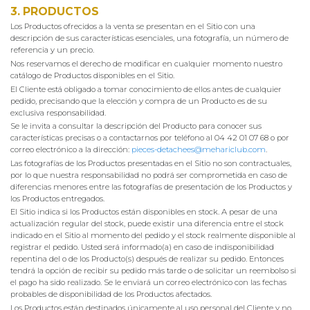
3. PRODUCTOS
Los Productos ofrecidos a la venta se presentan en el Sitio con una
descripción de sus características esenciales, una fotografía, un número de
referencia y un precio.
Nos reservamos el derecho de modificar en cualquier momento nuestro
catálogo de Productos disponibles en el Sitio.
El Cliente está obligado a tomar conocimiento de ellos antes de cualquier
pedido, precisando que la elección y compra de un Producto es de su
exclusiva responsabilidad.
Se le invita a consultar la descripción del Producto para conocer sus
características precisas o a contactarnos por teléfono al 04 42 01 07 68 o por
correo electrónico a la dirección:
pieces-detachees@mehariclub.com
.
Las fotografías de los Productos presentadas en el Sitio no son contractuales,
por lo que nuestra responsabilidad no podrá ser comprometida en caso de
diferencias menores entre las fotografías de presentación de los Productos y
los Productos entregados.
El Sitio indica si los Productos están disponibles en stock. A pesar de una
actualización regular del stock, puede existir una diferencia entre el stock
indicado en el Sitio al momento del pedido y el stock realmente disponible al
registrar el pedido. Usted será informado(a) en caso de indisponibilidad
repentina del o de los Producto(s) después de realizar su pedido. Entonces
tendrá la opción de recibir su pedido más tarde o de solicitar un reembolso si
el pago ha sido realizado. Se le enviará un correo electrónico con las fechas
probables de disponibilidad de los Productos afectados.
Los Productos están destinados únicamente al uso personal del Cliente y no