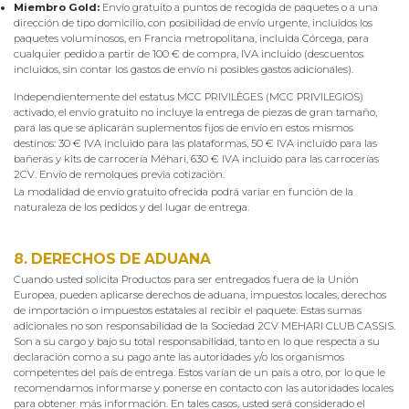
Miembro Gold:
Envío gratuito a puntos de recogida de paquetes o a una
dirección de tipo domicilio, con posibilidad de envío urgente, incluidos los
paquetes voluminosos, en Francia metropolitana, incluida Córcega, para
cualquier pedido a partir de 100 € de compra, IVA incluido (descuentos
incluidos, sin contar los gastos de envío ni posibles gastos adicionales).
Independientemente del estatus MCC PRIVILÈGES (MCC PRIVILEGIOS)
activado, el envío gratuito no incluye la entrega de piezas de gran tamaño,
para las que se aplicarán suplementos fijos de envío en estos mismos
destinos: 30 € IVA incluido para las plataformas, 50 € IVA incluido para las
bañeras y kits de carrocería Méhari, 630 € IVA incluido para las carrocerías
2CV. Envío de remolques previa cotización.
La modalidad de envío gratuito ofrecida podrá variar en función de la
naturaleza de los pedidos y del lugar de entrega.
8. DERECHOS DE ADUANA
Cuando usted solicita Productos para ser entregados fuera de la Unión
Europea, pueden aplicarse derechos de aduana, impuestos locales, derechos
de importación o impuestos estatales al recibir el paquete. Estas sumas
adicionales no son responsabilidad de la Sociedad 2CV MEHARI CLUB CASSIS.
Son a su cargo y bajo su total responsabilidad, tanto en lo que respecta a su
declaración como a su pago ante las autoridades y/o los organismos
competentes del país de entrega. Estos varían de un país a otro, por lo que le
recomendamos informarse y ponerse en contacto con las autoridades locales
para obtener más información. En tales casos, usted será considerado el