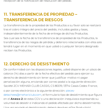
recepción de la notificación de resolución del pedido.
11. TRANSFERENCIA DE PROPIEDAD –
TRANSFERENCIA DE RIESGOS
La transferencia de la propiedad de los Productos a su favor solo se realizará
tras el cobro íntegro del precio del pedido, incluidos gastos y tasas,
independientemente de la fecha de entrega de dichos Productos.
Sea cual sea la fecha de la transferencia de propiedad de los Productos, la
transferencia de los riesgos de pérdida y deterioro relacionados con ellos solo
tendrá lugar en el momento en que usted o cualquier tercero designado
reciban los Productos.
12. DERECHO DE DESISTIMIENTO
De conformidad con las disposiciones legales, usted dispone de un plazo de
catorce (14) días a partir de la fecha efectiva del pedido para ejercer su
derecho de desistimiento sin tener que justificar motivo ni pagar
penalización alguna, enviando por correo postal a la siguiente dirección:
Société 2CV MEHARI CLUB CASSIS, CS 80019, 13714 Cassis Cedex France,
o por correo electrónico a la siguiente dirección:
pieces-
detachees@mehariclub.com
, el formulario tipo de desistimiento que figura
en el
Anexo 2
de estas CGV o una declaración inequívoca expresando su
voluntad de desistir e indicando el pedido afectado por dicho desistimiento.
Una vez enviado el desistimiento, deberá devolver el/los Producto(s)