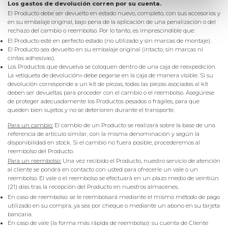
Los gastos de devolución corren por su cuenta.
El Producto debe ser devuelto en estado nuevo, completo, con sus accesorios y
en su embalaje original, bajo pena de la aplicación de una penalización o del
rechazo del cambio o reembolso. Por lo tanto, es imprescindible que:
El Producto esté en perfecto estado (no utilizado y sin marcas de montaje).
El Producto sea devuelto en su embalaje original (intacto, sin marcas ni
cintas adhesivas).
Los Productos que devuelva se coloquen dentro de una caja de reexpedición.
La «etiqueta de devolución» debe pegarse en la caja de manera visible. Si su
devolución corresponde a un kit de piezas, todas las piezas asociadas al kit
deben ser devueltas para proceder con el cambio o el reembolso. Asegúrese
de proteger adecuadamente los Productos pesados o frágiles, para que
queden bien sujetos y no se deterioren durante el transporte.
Para un cambio:
El cambio de un Producto se realizará sobre la base de una
referencia de artículo similar, con la misma denominación y según la
disponibilidad en stock. Si el cambio no fuera posible, procederemos al
reembolso del Producto.
Para un reembolso:
Una vez recibido el Producto, nuestro servicio de atención
al cliente se pondrá en contacto con usted para ofrecerle un vale o un
reembolso. El vale o el reembolso se efectuará en un plazo medio de veintiún
(21) días tras la recepción del Producto en nuestros almacenes.
En caso de reembolso: se le reembolsará mediante el mismo método de pago
utilizado en su compra, ya sea por cheque o mediante un abono en su tarjeta
bancaria.
En caso de vale (la forma más rápida de reembolso): su cuenta de Cliente