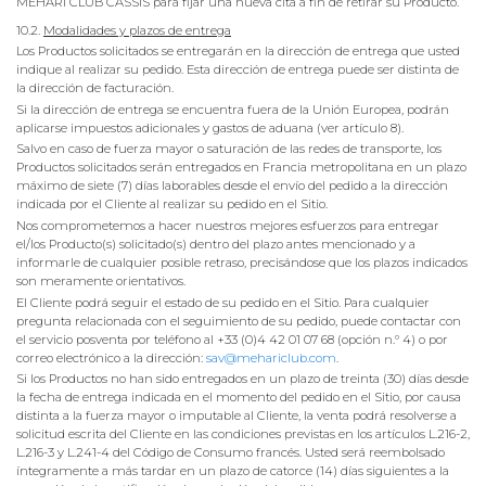
MEHARI CLUB CASSIS para fijar una nueva cita a fin de retirar su Producto.
10.2.
Modalidades y plazos de entrega
Los Productos solicitados se entregarán en la dirección de entrega que usted
indique al realizar su pedido. Esta dirección de entrega puede ser distinta de
la dirección de facturación.
Si la dirección de entrega se encuentra fuera de la Unión Europea, podrán
aplicarse impuestos adicionales y gastos de aduana (ver artículo 8).
Salvo en caso de fuerza mayor o saturación de las redes de transporte, los
Productos solicitados serán entregados en Francia metropolitana en un plazo
máximo de siete (7) días laborables desde el envío del pedido a la dirección
indicada por el Cliente al realizar su pedido en el Sitio.
Nos comprometemos a hacer nuestros mejores esfuerzos para entregar
el/los Producto(s) solicitado(s) dentro del plazo antes mencionado y a
informarle de cualquier posible retraso, precisándose que los plazos indicados
son meramente orientativos.
El Cliente podrá seguir el estado de su pedido en el Sitio. Para cualquier
pregunta relacionada con el seguimiento de su pedido, puede contactar con
el servicio posventa por teléfono al +33 (0)4 42 01 07 68 (opción n.º 4) o por
correo electrónico a la dirección:
sav@mehariclub.com
.
Si los Productos no han sido entregados en un plazo de treinta (30) días desde
la fecha de entrega indicada en el momento del pedido en el Sitio, por causa
distinta a la fuerza mayor o imputable al Cliente, la venta podrá resolverse a
solicitud escrita del Cliente en las condiciones previstas en los artículos L.216-2,
L.216-3 y L.241-4 del Código de Consumo francés. Usted será reembolsado
íntegramente a más tardar en un plazo de catorce (14) días siguientes a la