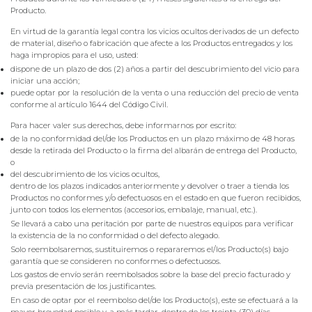
Producto.
En virtud de la garantía legal contra los vicios ocultos derivados de un defecto
de material, diseño o fabricación que afecte a los Productos entregados y los
haga impropios para el uso, usted:
dispone de un plazo de dos (2) años a partir del descubrimiento del vicio para
iniciar una acción;
puede optar por la resolución de la venta o una reducción del precio de venta
conforme al artículo 1644 del Código Civil.
Para hacer valer sus derechos, debe informarnos por escrito:
de la no conformidad del/de los Productos en un plazo máximo de 48 horas
desde la retirada del Producto o la firma del albarán de entrega del Producto,
o
del descubrimiento de los vicios ocultos,
dentro de los plazos indicados anteriormente y devolver o traer a tienda los
Productos no conformes y/o defectuosos en el estado en que fueron recibidos,
junto con todos los elementos (accesorios, embalaje, manual, etc.).
Se llevará a cabo una peritación por parte de nuestros equipos para verificar
la existencia de la no conformidad o del defecto alegado.
Solo reembolsaremos, sustituiremos o repararemos el/los Producto(s) bajo
garantía que se consideren no conformes o defectuosos.
Los gastos de envío serán reembolsados sobre la base del precio facturado y
previa presentación de los justificantes.
En caso de optar por el reembolso del/de los Producto(s), este se efectuará a la
mayor brevedad posible y, a más tardar, dentro de los treinta (30) días