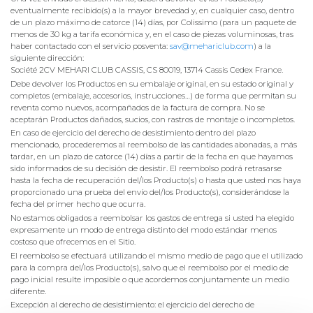
eventualmente recibido(s) a la mayor brevedad y, en cualquier caso, dentro
de un plazo máximo de catorce (14) días, por Colissimo (para un paquete de
menos de 30 kg a tarifa económica y, en el caso de piezas voluminosas, tras
haber contactado con el servicio posventa:
sav@mehariclub.com
) a la
siguiente dirección:
Société 2CV MEHARI CLUB CASSIS, CS 80019, 13714 Cassis Cedex France.
Debe devolver los Productos en su embalaje original, en su estado original y
completos (embalaje, accesorios, instrucciones…) de forma que permitan su
reventa como nuevos, acompañados de la factura de compra. No se
aceptarán Productos dañados, sucios, con rastros de montaje o incompletos.
En caso de ejercicio del derecho de desistimiento dentro del plazo
mencionado, procederemos al reembolso de las cantidades abonadas, a más
tardar, en un plazo de catorce (14) días a partir de la fecha en que hayamos
sido informados de su decisión de desistir. El reembolso podrá retrasarse
hasta la fecha de recuperación del/los Producto(s) o hasta que usted nos haya
proporcionado una prueba del envío del/los Producto(s), considerándose la
fecha del primer hecho que ocurra.
No estamos obligados a reembolsar los gastos de entrega si usted ha elegido
expresamente un modo de entrega distinto del modo estándar menos
costoso que ofrecemos en el Sitio.
El reembolso se efectuará utilizando el mismo medio de pago que el utilizado
para la compra del/los Producto(s), salvo que el reembolso por el medio de
pago inicial resulte imposible o que acordemos conjuntamente un medio
diferente.
Excepción al derecho de desistimiento: el ejercicio del derecho de