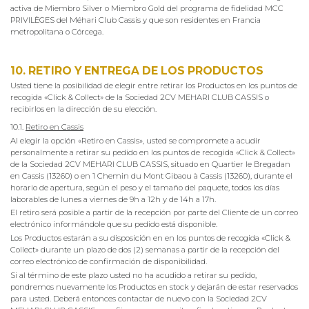
activa de Miembro Silver o Miembro Gold del programa de fidelidad MCC
PRIVILÈGES del Méhari Club Cassis y que son residentes en Francia
metropolitana o Córcega.
10. RETIRO Y ENTREGA DE LOS PRODUCTOS
Usted tiene la posibilidad de elegir entre retirar los Productos en los puntos de
recogida «Click & Collect» de la Sociedad 2CV MEHARI CLUB CASSIS o
recibirlos en la dirección de su elección.
10.1.
Retiro en Cassis
Al elegir la opción «Retiro en Cassis», usted se compromete a acudir
personalmente a retirar su pedido en los puntos de recogida «Click & Collect»
de la Sociedad 2CV MEHARI CLUB CASSIS, situado en Quartier le Bregadan
en Cassis (13260) o en 1 Chemin du Mont Gibaou à Cassis (13260), durante el
horario de apertura, según el peso y el tamaño del paquete, todos los días
laborables de lunes a viernes de 9h a 12h y de 14h a 17h.
El retiro será posible a partir de la recepción por parte del Cliente de un correo
electrónico informándole que su pedido está disponible.
Los Productos estarán a su disposición en en los puntos de recogida «Click &
Collect» durante un plazo de dos (2) semanas a partir de la recepción del
correo electrónico de confirmación de disponibilidad.
Si al término de este plazo usted no ha acudido a retirar su pedido,
pondremos nuevamente los Productos en stock y dejarán de estar reservados
para usted. Deberá entonces contactar de nuevo con la Sociedad 2CV