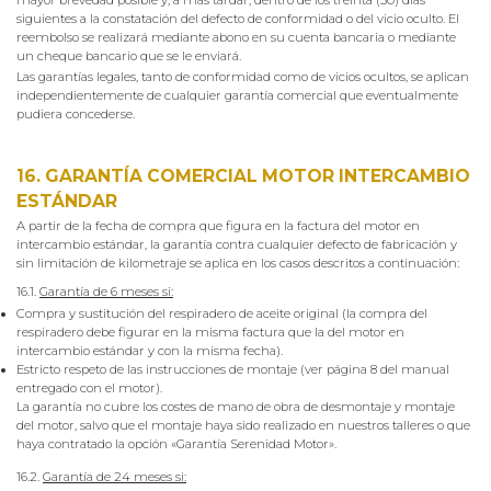
siguientes a la constatación del defecto de conformidad o del vicio oculto. El
reembolso se realizará mediante abono en su cuenta bancaria o mediante
un cheque bancario que se le enviará.
Las garantías legales, tanto de conformidad como de vicios ocultos, se aplican
independientemente de cualquier garantía comercial que eventualmente
pudiera concederse.
16. GARANTÍA COMERCIAL MOTOR INTERCAMBIO
ESTÁNDAR
A partir de la fecha de compra que figura en la factura del motor en
intercambio estándar, la garantía contra cualquier defecto de fabricación y
sin limitación de kilometraje se aplica en los casos descritos a continuación:
16.1.
Garantía de 6 meses si:
Compra y sustitución del respiradero de aceite original (la compra del
respiradero debe figurar en la misma factura que la del motor en
intercambio estándar y con la misma fecha).
Estricto respeto de las instrucciones de montaje (ver página 8 del manual
entregado con el motor).
La garantía no cubre los costes de mano de obra de desmontaje y montaje
del motor, salvo que el montaje haya sido realizado en nuestros talleres o que
haya contratado la opción «Garantía Serenidad Motor».
16.2.
Garantía de 24 meses si: