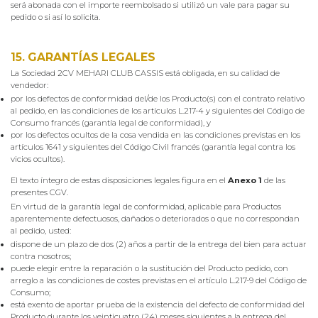
será abonada con el importe reembolsado si utilizó un vale para pagar su
pedido o si así lo solicita.
15. GARANTÍAS LEGALES
La Sociedad 2CV MEHARI CLUB CASSIS está obligada, en su calidad de
vendedor:
por los defectos de conformidad del/de los Producto(s) con el contrato relativo
al pedido, en las condiciones de los artículos L.217-4 y siguientes del Código de
Consumo francés (garantía legal de conformidad), y
por los defectos ocultos de la cosa vendida en las condiciones previstas en los
artículos 1641 y siguientes del Código Civil francés (garantía legal contra los
vicios ocultos).
El texto íntegro de estas disposiciones legales figura en el
Anexo 1
de las
presentes CGV.
En virtud de la garantía legal de conformidad, aplicable para Productos
aparentemente defectuosos, dañados o deteriorados o que no correspondan
al pedido, usted:
dispone de un plazo de dos (2) años a partir de la entrega del bien para actuar
contra nosotros;
puede elegir entre la reparación o la sustitución del Producto pedido, con
arreglo a las condiciones de costes previstas en el artículo L.217-9 del Código de
Consumo;
está exento de aportar prueba de la existencia del defecto de conformidad del
Producto durante los veinticuatro (24) meses siguientes a la entrega del