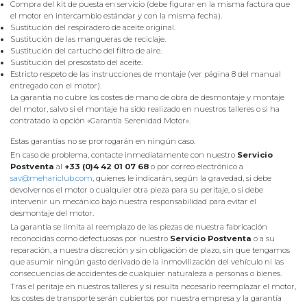
Compra del kit de puesta en servicio (debe figurar en la misma factura que
el motor en intercambio estándar y con la misma fecha).
Sustitución del respiradero de aceite original.
Sustitución de las mangueras de reciclaje.
Sustitución del cartucho del filtro de aire.
Sustitución del presostato del aceite.
Estricto respeto de las instrucciones de montaje (ver página 8 del manual
entregado con el motor).
La garantía no cubre los costes de mano de obra de desmontaje y montaje
del motor, salvo si el montaje ha sido realizado en nuestros talleres o si ha
contratado la opción «Garantía Serenidad Motor».
Estas garantías no se prorrogarán en ningún caso.
En caso de problema, contacte inmediatamente con nuestro
Servicio
Postventa
al
+33 (0)4 42 01 07 68
o por correo electrónico a
sav@mehariclub.com
, quienes le indicarán, según la gravedad, si debe
devolvernos el motor o cualquier otra pieza para su peritaje, o si debe
intervenir un mecánico bajo nuestra responsabilidad para evitar el
desmontaje del motor.
La garantía se limita al reemplazo de las piezas de nuestra fabricación
reconocidas como defectuosas por nuestro
Servicio Postventa
o a su
reparación, a nuestra discreción y sin obligación de plazo, sin que tengamos
que asumir ningún gasto derivado de la inmovilización del vehículo ni las
consecuencias de accidentes de cualquier naturaleza a personas o bienes.
Tras el peritaje en nuestros talleres y si resulta necesario reemplazar el motor,
los costes de transporte serán cubiertos por nuestra empresa y la garantía