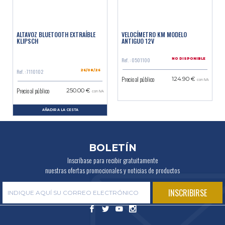
ALTAVOZ BLUETOOTH EXTRAÍBLE
VELOCÍMETRO KM MODELO
KLIPSCH
ANTIGUO 12V
Ref. : 0501100
NO DISPONIBLE
Ref. : 7110102
26/08/26
Precio al público
124.90 €
con IVA
Precio al público
250.00 €
con IVA
AÑADIR A LA CESTA
BOLETÍN
Inscríbase para recibir gratuitamente
nuestras ofertas promocionales y noticias de productos