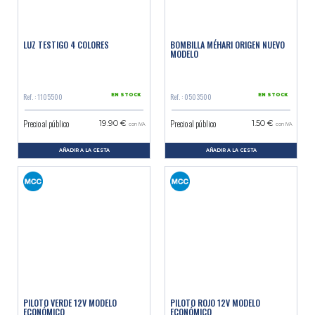
LUZ TESTIGO 4 COLORES
BOMBILLA MÉHARI ORIGEN NUEVO
MODELO
Ref. : 1105500
Ref. : 0503500
EN STOCK
EN STOCK
Precio al público
Precio al público
19.90 €
1.50 €
con IVA
con IVA
AÑADIR A LA CESTA
AÑADIR A LA CESTA
PILOTO VERDE 12V MODELO
PILOTO ROJO 12V MODELO
ECONÓMICO
ECONÓMICO