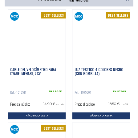
ORDENAR POR
BEST SELLERS
BEST SELLERS
CABLE DEL VELOCÍMETRO PARA
LUZ TESTIGO 4 COLORES NEGRO
DYANE, MÉHARI, 2CV
(CON BOMBILLA)
Ref. : 1013511
Ref. : 1105501
EN STOCK
EN STOCK
Precio al público
Precio al público
14.90 €
18.50 €
con IVA
con IVA
AÑADIR A LA CESTA
AÑADIR A LA CESTA
BEST SELLERS