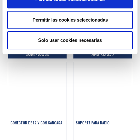
CABLEADO AUTORRADIO
SOCKET USB SIMPLE
Permitir las cookies seleccionadas
Ref. : 1530730
Ref. : 1712000
EN STOCK
EN STOCK
Solo usar cookies necesarias
Precio al público
Precio al público
14.90 €
14.90 €
con IVA
con IVA
AÑADIR A LA CESTA
AÑADIR A LA CESTA
CONECTOR DE 12 V CON CARCASA
SOPORTE PARA RADIO