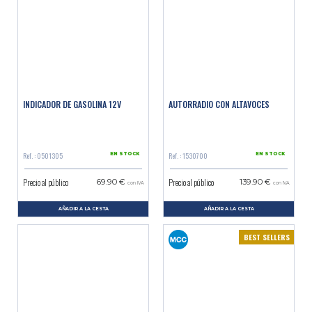
INDICADOR DE GASOLINA 12V
AUTORRADIO CON ALTAVOCES
Ref. : 0501305
Ref. : 1530700
EN STOCK
EN STOCK
Precio al público
Precio al público
69.90 €
139.90 €
con IVA
con IVA
AÑADIR A LA CESTA
AÑADIR A LA CESTA
BEST SELLERS