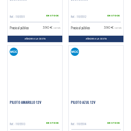
Ref. : 1105511
Ref. : 1105512
EN STOCK
EN STOCK
Precio al público
Precio al público
3.90 €
3.90 €
con IVA
con IVA
AÑADIR A LA CESTA
AÑADIR A LA CESTA
PILOTO AMARILLO 12V
PILOTO AZUL 12V
Ref. : 1105513
Ref. : 1105514
EN STOCK
EN STOCK