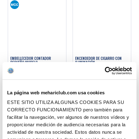
EMBELLECEDOR CONTADOR
ENCENDEDOR DE CIGARRO CON
PEQUEÑO MODELO
ILUMINACIÓN
Ref. : 0501105
Ref. : 1712030
EN STOCK
EN STOCK
La página web mehariclub.com usa cookies
Precio al público
Precio al público
9.90 €
9.90 €
con IVA
con IVA
ESTE SITIO UTILIZA ALGUNAS COOKIES PARA SU
AÑADIR A LA CESTA
AÑADIR A LA CESTA
CORRECTO FUNCIONAMIENTO pero también para
facilitar la navegación, ver algunos de nuestros vídeos y
proporcionar medición de audiencia necesarias para la
actividad de nuestra sociedad. Estos datos nunca se