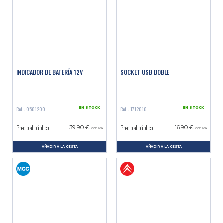
INDICADOR DE BATERÍA 12V
SOCKET USB DOBLE
Ref. : 0501200
Ref. : 1712010
EN STOCK
EN STOCK
Precio al público
Precio al público
39.90 €
16.90 €
con IVA
con IVA
AÑADIR A LA CESTA
AÑADIR A LA CESTA