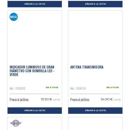
AÑADIR A LA CESTA
AÑADIR A LA CESTA
INDICADOR LUMINOSO DE GRAN
ANTENA TRANSMISORA
DIÁMETRO CON BOMBILLA LED -
VERDE
Ref. : 1105522
Ref. : 1530710
EN STOCK
EN STOCK
Precio al público
Precio al público
19.90 €
34.90 €
con IVA
con IVA
AÑADIR A LA CESTA
AÑADIR A LA CESTA