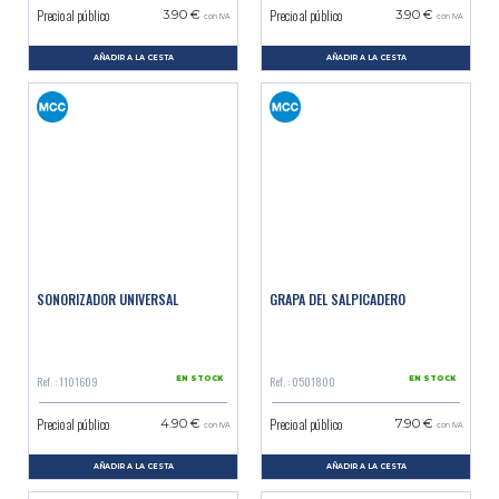
Precio al público
Precio al público
3.90 €
3.90 €
con IVA
con IVA
AÑADIR A LA CESTA
AÑADIR A LA CESTA
SONORIZADOR UNIVERSAL
GRAPA DEL SALPICADERO
Ref. : 1101609
Ref. : 0501800
EN STOCK
EN STOCK
Precio al público
Precio al público
4.90 €
7.90 €
con IVA
con IVA
AÑADIR A LA CESTA
AÑADIR A LA CESTA