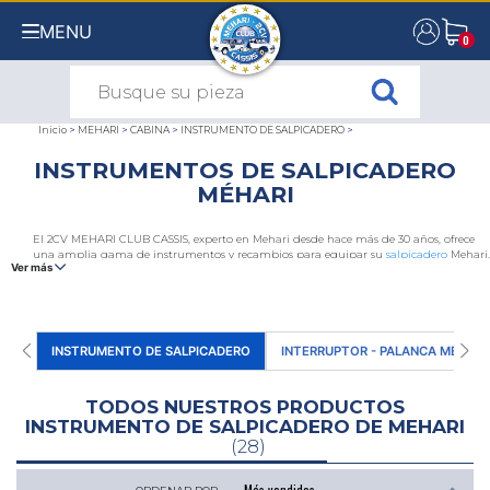
MENU
0
0
Inicio
>
MEHARI
>
CABINA
>
INSTRUMENTO DE SALPICADERO
>
INSTRUMENTOS DE SALPICADERO
MÉHARI
El 2CV MEHARI CLUB CASSIS, experto en Mehari desde hace más de 30 años, ofrece
una amplia gama de instrumentos y recambios para equipar su
salpicadero
Mehari,
Ver más
entre los que se incluyen: diferentes tipos de velocímetros, redondos o pequeños,
soportes de velocímetros, indicadores del nivel de combustible, cuentarrevoluciones,
cables para contadores, voltímetros, pilotos de salpicadero et luces testigos rojas,
verdes, azules o naranjas...
INSTRUMENTO DE SALPICADERO
INTERRUPTOR - PALANCA MEHARI
TODOS NUESTROS PRODUCTOS
INSTRUMENTO DE SALPICADERO DE MEHARI
(28)