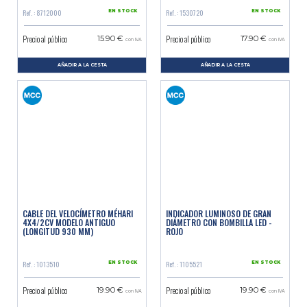
Ref. : 8712000
Ref. : 1530720
EN STOCK
EN STOCK
Precio al público
Precio al público
15.90 €
17.90 €
con IVA
con IVA
AÑADIR A LA CESTA
AÑADIR A LA CESTA
CABLE DEL VELOCÍMETRO MÉHARI
INDICADOR LUMINOSO DE GRAN
4X4/2CV MODELO ANTIGUO
DIÁMETRO CON BOMBILLA LED -
(LONGITUD 930 MM)
ROJO
Ref. : 1013510
Ref. : 1105521
EN STOCK
EN STOCK
Precio al público
Precio al público
19.90 €
19.90 €
con IVA
con IVA