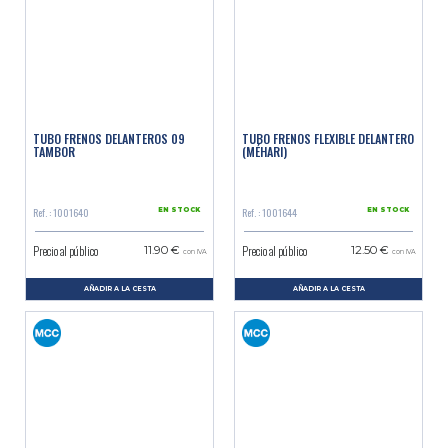
TUBO FRENOS DELANTEROS 09
TUBO FRENOS FLEXIBLE DELANTERO
TAMBOR
(MÉHARI)
Ref. : 1001640
Ref. : 1001644
EN STOCK
EN STOCK
Precio al público
Precio al público
11.90 €
12.50 €
con IVA
con IVA
AÑADIR A LA CESTA
AÑADIR A LA CESTA