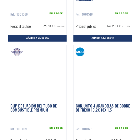
Ref. : 1001560
Ref. : 1001516
EN STOCK
EN STOCK
Precio al público
Precio al público
39.90 €
149.90 €
con IVA
con IVA
AÑADIR A LA CESTA
AÑADIR A LA CESTA
CLIP DE FIJACIÓN DEL TUBO DE
CONJUNTO 4 ARANDELAS DE COBRE
COMBUSTIBLE PREMIUM
DE FRENO 13.2X 18X 1,5
Ref. : 1001651
Ref. : 1001661
EN STOCK
EN STOCK