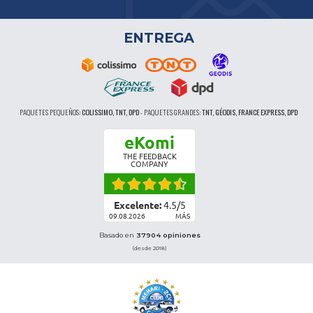
ENTREGA
PAQUETES PEQUEÑOS:
COLISSIMO, TNT, DPD
-
PAQUETES GRANDES:
TNT, GÉODIS, FRANCE EXPRESS, DPD
eKomi
THE FEEDBACK
COMPANY
Excelente:
4.5
/
5
09.08.2026
MÁS
Basado en
37904 opiniones
(desde 2018)