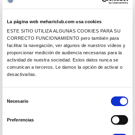
La página web mehariclub.com usa cookies
TUBO FRENOS 08 PINZA
CONJUNTO DE 4 JUNTAS COBRE
ESTE SITIO UTILIZA ALGUNAS COOKIES PARA SU
DELANTERO
10.2X 20,5X 2
CORRECTO FUNCIONAMIENTO pero también para
facilitar la navegación, ver algunos de nuestros vídeos y
Ref. : 1001620
Ref. : 1001663
EN STOCK
EN STOCK
proporcionar medición de audiencia necesarias para la
actividad de nuestra sociedad. Estos datos nunca se
Precio al público
Precio al público
4.90 €
4.90 €
con IVA
con IVA
comunican a terceros. Le damos la opción de activar o
desactivarlas.
AÑADIR A LA CESTA
AÑADIR A LA CESTA
Selección
Necesario
de
consentimiento
Preferencias