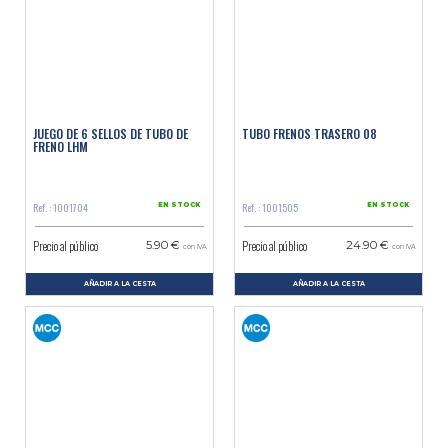
JUEGO DE 6 SELLOS DE TUBO DE
TUBO FRENOS TRASERO 08
FRENO LHM
Ref. : 1001704
Ref. : 1001505
EN STOCK
EN STOCK
Precio al público
Precio al público
5.90 €
24.90 €
con IVA
con IVA
AÑADIR A LA CESTA
AÑADIR A LA CESTA