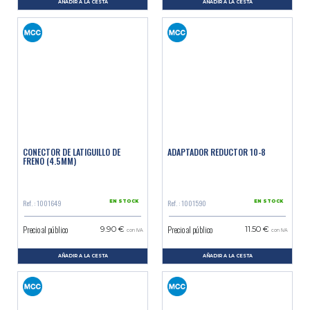
AÑADIR A LA CESTA
AÑADIR A LA CESTA
CONECTOR DE LATIGUILLO DE
ADAPTADOR REDUCTOR 10-8
FRENO (4.5MM)
Ref. : 1001649
Ref. : 1001590
EN STOCK
EN STOCK
Precio al público
Precio al público
9.90 €
11.50 €
con IVA
con IVA
AÑADIR A LA CESTA
AÑADIR A LA CESTA