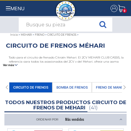
MENU
0
0
Inicio
>
MEHARI
>
FRENO
>
CIRCUITO DE FRENOS
>
CIRCUITO DE FRENOS MÉHARI
Todo para el circuito de frenado Citroën Mehari. El 2CV MEHARI CLUB CASSIS, la
referencia para todos los apasionados del 2CV y del Mehari, ofrece una gama
Ver más
completa de piezas y accesorios para el circuito de freno del Mehari. En nuestra
tienda en línea, encontrará una gama de tubos de freno, flexibles de freno, racores de
freno, juntas del sistema de frenado, etc. Descubra nuestra gama de frenos
delanteros
y
traseros
para su Citroën Mehari.
CIRCUITO DE FRENOS
BOMBA DE FRENOS
FRENO DE MANO
TODOS NUESTROS PRODUCTOS CIRCUITO DE
FRENOS DE MEHARI
(41)
ORDENAR POR