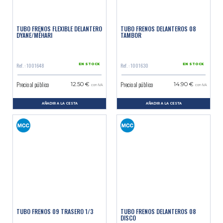
TUBO FRENOS FLEXIBLE DELANTERO
TUBO FRENOS DELANTEROS 08
DYANE/MÉHARI
TAMBOR
Ref. : 1001648
Ref. : 1001630
EN STOCK
EN STOCK
Precio al público
Precio al público
12.50 €
14.90 €
con IVA
con IVA
AÑADIR A LA CESTA
AÑADIR A LA CESTA
TUBO FRENOS 09 TRASERO 1/3
TUBO FRENOS DELANTEROS 08
DISCO