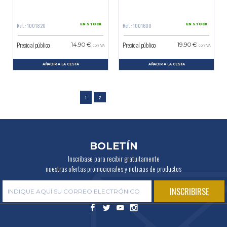
Ref. : 1001820
Ref. : 1001600
EN STOCK
EN STOCK
Precio al público
Precio al público
14.90 €
19.90 €
con IVA
con IVA
AÑADIR A LA CESTA
AÑADIR A LA CESTA
1
2
BOLETÍN
Inscríbase para recibir gratuitamente
nuestras ofertas promocionales y noticias de productos