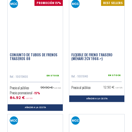
PROMOCIÓN 15%
BEST SELLERS
CONJUNTO DE TUBOS DE FRENOS
FLEXIBLE DE FRENO TRASERO
TRASEROS 08
(MÉHARI 2CV 1966->)
Ref. : 1001840
Ref. : 10015400
EN STOCK
EN STOCK
Precio al público
Precio al público
12.50 €
99.90 €
con IVA
con IVA
Precio promocional
-15%
84.92 €
con IVA
AÑADIR A LA CESTA
AÑADIR A LA CESTA