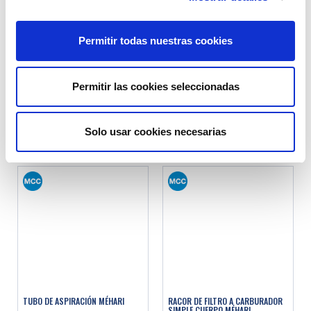
Permitir todas nuestras cookies
CARTUCHO DEL FILTRO DE AIRE
TUBO CORTO ENTRE FILTRO Y
(135X95X78MM) - CAJA DE FILTRO
BOCA DE LLENADO
METÁLICA
Permitir las cookies seleccionadas
Ref. : 1011610
Ref. : 1011740
EN STOCK
EN STOCK
Precio al público
Precio al público
7.90 €
9.90 €
con IVA
con IVA
Solo usar cookies necesarias
AÑADIR A LA CESTA
AÑADIR A LA CESTA
TUBO DE ASPIRACIÓN MÉHARI
RACOR DE FILTRO A CARBURADOR
SIMPLE CUERPO MÉHARI