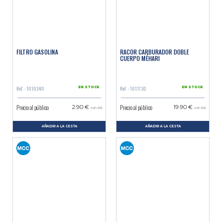
FILTRO GASOLINA
RACOR CARBURADOR DOBLE
CUERPO MÉHARI
Ref. : 1010240
Ref. : 1011730
EN STOCK
EN STOCK
Precio al público
Precio al público
2.90 €
19.90 €
con IVA
con IVA
AÑADIR A LA CESTA
AÑADIR A LA CESTA