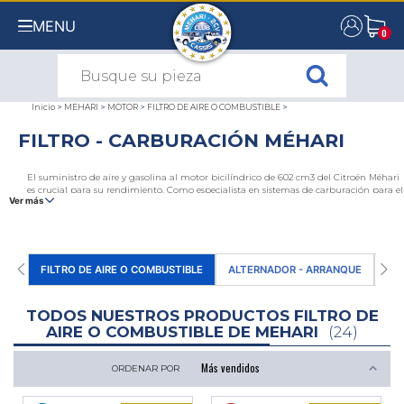
MENU
0
0
Inicio
>
MEHARI
>
MOTOR
>
FILTRO DE AIRE O COMBUSTIBLE
>
FILTRO - CARBURACIÓN MÉHARI
El suministro de aire y gasolina al motor bicilíndrico de 602 cm3 del Citroën Méhari
es crucial para su rendimiento. Como especialista en sistemas de carburación para el
Ver más
Méhari y el Mehari 4x4, nuestra tienda en línea dispone de una amplia gama de
piezas de recambio para los circuitos de combustible y aire: filtros de aire, cajas de
filtros de aire Mehari, filtros de gasolina, racores par caburadores de simple cuerpo o
doble cuerpo, tubos de respiración. ¡Adopte la carburación adecuada con el Méhari
Club Cassis!
FILTRO DE AIRE O COMBUSTIBLE
ALTERNADOR - ARRANQUE
CA
TODOS NUESTROS PRODUCTOS FILTRO DE
AIRE O COMBUSTIBLE DE MEHARI
(24)
ORDENAR POR