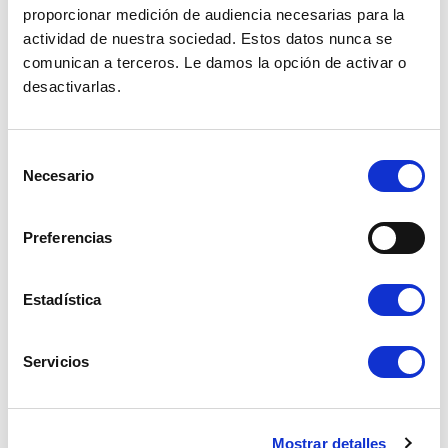
proporcionar medición de audiencia necesarias para la
actividad de nuestra sociedad. Estos datos nunca se
comunican a terceros. Le damos la opción de activar o
desactivarlas.
ESPUMA DE FILTRO DE AIRE - CAJA
EMPALME CAJA FILTRO DE AIRE (50
Selección
DE FILTRO METÁLICA
MM)
Necesario
de
consentimiento
Ref. : 1011521
Ref. : 1011540
EN STOCK
EN STOCK
Preferencias
Precio al público
Precio al público
4.90 €
4.90 €
con IVA
con IVA
Estadística
AÑADIR A LA CESTA
AÑADIR A LA CESTA
Servicios
Mostrar detalles