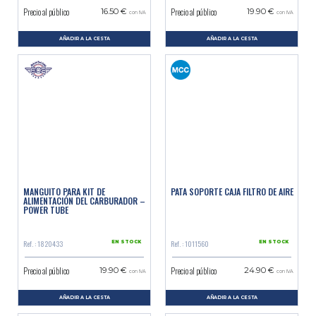
Precio al público
Precio al público
16.50 €
19.90 €
con IVA
con IVA
AÑADIR A LA CESTA
AÑADIR A LA CESTA
MANGUITO PARA KIT DE
PATA SOPORTE CAJA FILTRO DE AIRE
ALIMENTACIÓN DEL CARBURADOR –
POWER TUBE
Ref. : 1820433
Ref. : 1011560
EN STOCK
EN STOCK
Precio al público
Precio al público
19.90 €
24.90 €
con IVA
con IVA
AÑADIR A LA CESTA
AÑADIR A LA CESTA