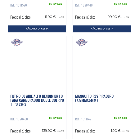
Ref. : 1011520
Ref. : 1820440
EN STOCK
EN STOCK
Precio al público
Precio al público
11.90 €
99.90 €
con IVA
con IVA
AÑADIR A LA CESTA
AÑADIR A LA CESTA
FILTRO DE AIRE ALTO RENDIMIENTO
MANGUITO RESPIRADERO
PARA CARBURADOR DOBLE CUERPO
(7.5MMX5MM)
TIPO 26-3
Ref. : 1820430
Ref. : 1011742
EN STOCK
EN STOCK
Precio al público
Precio al público
139.90 €
1.90 €
con IVA
con IVA