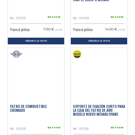
Ref. : 1011720
Ref. : 1011630
EN STOCK
EN STOCK
Precio al público
Precio al público
11.90 €
14.90 €
con IVA
con IVA
AÑADIR A LA CESTA
AÑADIR A LA CESTA
FILTRO DE COMBUSTIBLE
SOPORTE DE FIJACIÓN CORTO PARA
CROMADO
LA CAJA DEL FILTRO DE AIRE
MODELO NUEVO MÉHARI/DYANE
Ref. : 1010241
Ref. : 1011760
EN STOCK
EN STOCK