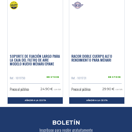
SOPORTE DE FIJACIÓN LARGO PARA
RACOR DOBLE CUERPO ALTO
LA CAJA DEL FILTRO DE AIRE
RENDIMIENTO PARA MÉHARI
MODELO NUEVO MÉHARI/DYANE
Ref. : 1011750
Ref. : 1011731
EN STOCK
EN STOCK
Precio al público
Precio al público
24.90 €
29.90 €
con IVA
con IVA
AÑADIR A LA CESTA
AÑADIR A LA CESTA
BOLETÍN
Inscríbase para recibir gratuitamente