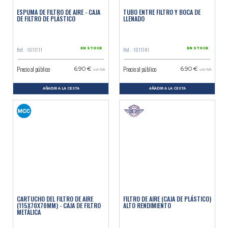
ESPUMA DE FILTRO DE AIRE - CAJA
TUBO ENTRE FILTRO Y BOCA DE
DE FILTRO DE PLÁSTICO
LLENADO
Ref. : 1011711
Ref. : 1011741
EN STOCK
EN STOCK
Precio al público
Precio al público
6.90 €
6.90 €
con IVA
con IVA
AÑADIR A LA CESTA
AÑADIR A LA CESTA
CARTUCHO DEL FILTRO DE AIRE
FILTRO DE AIRE (CAJA DE PLÁSTICO)
(115X70X70MM) - CAJA DE FILTRO
ALTO RENDIMIENTO
METÁLICA