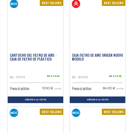
BEST SELLERS
BEST SELLERS
CARTUCHO DEL FILTRO DE AIRE -
CAJA FILTRO DE AIRE ORIGEN NUEVO
CAJA DE FILTRO DE PLÁSTICO
MODELO
Ref. : 1011710
Ref. : 1011700
EN STOCK
EN STOCK
Precio al público
Precio al público
15.90 €
84.90 €
con IVA
con IVA
AÑADIR A LA CESTA
AÑADIR A LA CESTA
BEST SELLERS
BEST SELLERS