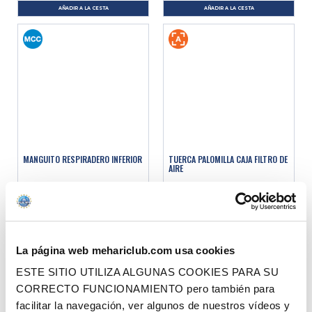
AÑADIR A LA CESTA
AÑADIR A LA CESTA
MANGUITO RESPIRADERO INFERIOR
TUERCA PALOMILLA CAJA FILTRO DE
AIRE
Ref. : 1011550
Ref. : 1011512
EN STOCK
EN STOCK
Precio al público
Precio al público
2.50 €
4.90 €
con IVA
con IVA
La página web mehariclub.com usa cookies
AÑADIR A LA CESTA
AÑADIR A LA CESTA
ESTE SITIO UTILIZA ALGUNAS COOKIES PARA SU
CORRECTO FUNCIONAMIENTO pero también para
facilitar la navegación, ver algunos de nuestros vídeos y