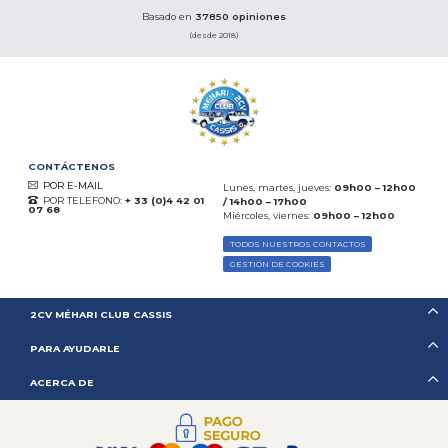
Basado en
37850 opiniones
(desde 2018)
CONTÁCTENOS
POR E-MAIL
Lunes, martes, jueves:
09h00 – 12h00
POR TELEFONO:
+ 33 (0)4 42 01
/ 14h00 – 17h00
07 68
Miércoles, viernes:
09h00 – 12h00
TODOS NUESTROS CONTACTOS
GESTIÓN DE COOKIES
2CV MÉHARI CLUB CASSIS
PARA AYUDARLE
ACERCA DE