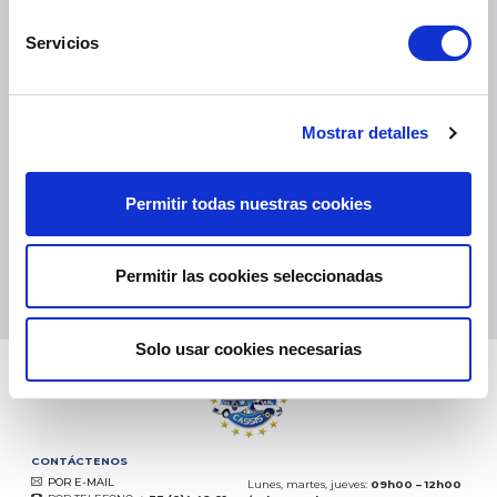
Servicios
PAQUETES PEQUEÑOS:
COLISSIMO, TNT, DPD
-
PAQUETES GRANDES:
TNT, GÉODIS, FRANCE EXPRESS, DPD
Mostrar detalles
eKomi
THE FEEDBACK
COMPANY
Permitir todas nuestras cookies
Excelente:
4.5
/
5
08.08.2026
MÁS
Permitir las cookies seleccionadas
Basado en
37872 opiniones
(desde 2018)
Solo usar cookies necesarias
CONTÁCTENOS
POR E-MAIL
Lunes, martes, jueves:
09h00 – 12h00