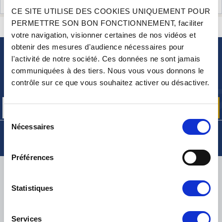
AVIS CLIENTS (9)
CE SITE UTILISE DES COOKIES UNIQUEMENT POUR
PERMETTRE SON BON FONCTIONNEMENT, faciliter
CONTACTEZ-NOUS
UNE QUESTION ? BESOIN D 'AIDE ?
votre navigation, visionner certaines de nos vidéos et
obtenir des mesures d'audience nécessaires pour
l'activité de notre société. Ces données ne sont jamais
NEWSLETTER
communiquées à des tiers. Nous vous vous donnons le
Inscrivez-vous pour recevoir gratuitement
contrôle sur ce que vous souhaitez activer ou désactiver.
nos offres promos et actualités produits
Sélection
Nécessaires
du
consentement
Préférences
LIVRAISON
Statistiques
Services