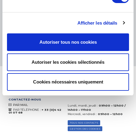
PETITS COLIS :
COLISSIMO, TNT RELAIS, DPD
-
GROS COLIS :
TNT, GÉODIS, FRANCE EXPRESS, DPD
eKomi
THE FEEDBACK
Afficher les détails
COMPANY
Excellent:
4.5
/
5
Autoriser tous nos cookies
07.08.2026
PLUS
Basé sur
37850 avis
(depuis 2018)
Autoriser les cookies sélectionnés
Cookies nécessaires uniquement
CONTACTEZ-NOUS
PAR MAIL
Lundi, mardi, jeudi :
09h00 – 12h00 /
PAR TÉLÉPHONE :
+ 33 (0)4 42
14h00 – 17h00
01 07 68
Mercredi, vendredi :
09h00 – 12h00
TOUS NOS CONTACTS
GESTION DES COOKIES