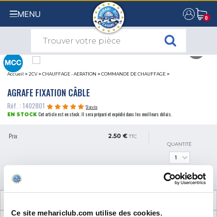
MENU
0
0
Accueil
>
2CV
>
CHAUFFAGE - AERATION
>
COMMANDE DE CHAUFFAGE
>
AGRAFE FIXATION CÂBLE
Réf. : 1402801
9 avis
Cet article est en stock. Il sera préparé et expédié dans les meilleurs délais.
EN STOCK
Prix
2.50 €
TTC
QUANTITÉ
AJOUTER AU PANIER
INFORMATIONS TECHNIQUES
Ce site mehariclub.com utilise des cookies.