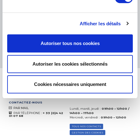
PETITS COLIS :
COLISSIMO, TNT RELAIS, DPD
-
GROS COLIS :
TNT, GÉODIS, FRANCE EXPRESS, DPD
eKomi
THE FEEDBACK
Afficher les détails
COMPANY
Excellent:
4.5
/
5
Autoriser tous nos cookies
06.08.2026
PLUS
Basé sur
37828 avis
(depuis 2018)
Autoriser les cookies sélectionnés
Cookies nécessaires uniquement
CONTACTEZ-NOUS
PAR MAIL
Lundi, mardi, jeudi :
09h00 – 12h00 /
PAR TÉLÉPHONE :
+ 33 (0)4 42
14h00 – 17h00
01 07 68
Mercredi, vendredi :
09h00 – 12h00
TOUS NOS CONTACTS
GESTION DES COOKIES