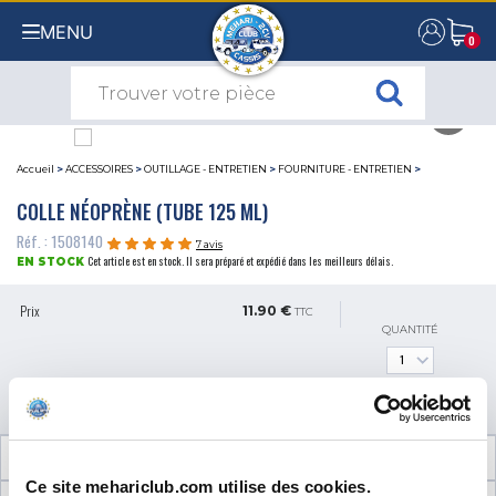
MENU
0
0
Accueil
>
ACCESSOIRES
>
OUTILLAGE - ENTRETIEN
>
FOURNITURE - ENTRETIEN
>
COLLE NÉOPRÈNE (TUBE 125 ML)
Réf. : 1508140
7 avis
Cet article est en stock. Il sera préparé et expédié dans les meilleurs délais.
EN STOCK
Prix
11.90 €
TTC
QUANTITÉ
AJOUTER AU PANIER
INFORMATIONS TECHNIQUES
Ce site mehariclub.com utilise des cookies.