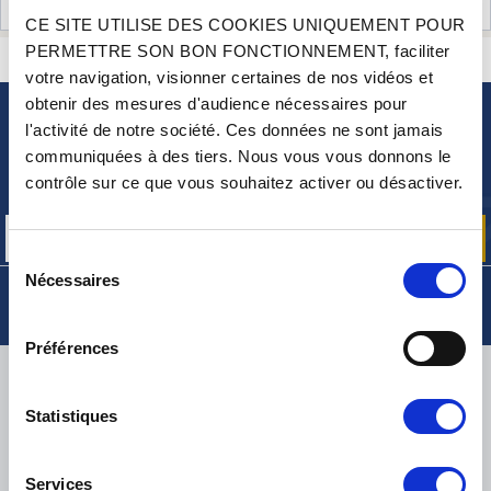
AVIS CLIENTS (7)
CE SITE UTILISE DES COOKIES UNIQUEMENT POUR
PERMETTRE SON BON FONCTIONNEMENT, faciliter
CONTACTEZ-NOUS
UNE QUESTION ? BESOIN D 'AIDE ?
votre navigation, visionner certaines de nos vidéos et
obtenir des mesures d'audience nécessaires pour
l'activité de notre société. Ces données ne sont jamais
NEWSLETTER
communiquées à des tiers. Nous vous vous donnons le
Inscrivez-vous pour recevoir gratuitement
contrôle sur ce que vous souhaitez activer ou désactiver.
nos offres promos et actualités produits
Sélection
Nécessaires
du
consentement
Préférences
LIVRAISON
Statistiques
Services