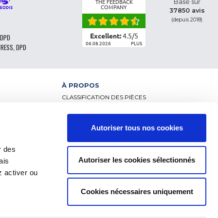
Basé sur
THE FEEDBACK
COMPANY
37850 avis
(depuis 2018)
Excellent:
4.5
/
5
 DPD
06.08.2026
PLUS
PRESS, DPD
À PROPOS
CLASSIFICATION DES PIÈCES
CGV - CLIENTS PARTICULIERS
CGV – CLIENTS PROFESSIONNELS
MENTIONS LÉGALES
Autoriser tous nos cookies
NCE
FAQ
DONNÉES PERSONNELLES ET COOKIES
r des
RETOUR DE COMMANDE
Autoriser les cookies sélectionnés
ais
FRAIS DE LIVRAISON
RÈGLEMENT
 activer ou
Cookies nécessaires uniquement