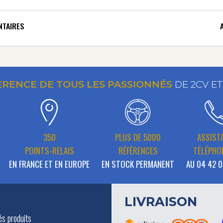
NTAIRES
ÉRENCE DE TOUS LES PASSIONNÉS
DE 2CV E
350
PLUS DE 5000
ASSIST
POINTS-RELAIS
RÉFÉRENCES
TÉLÉPHO
EN FRANCE ET EN EUROPE
EN STOCK PERMANENT
AU 04 42 0
LIVRAISON
és produits