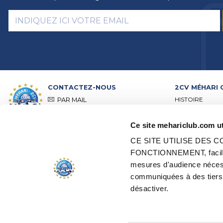
CONTACTEZ-NOUS
2CV MÉHARI 
HISTOIRE
PAR MAIL
ACTIVITÉS
PAR TÉLÉPHONE :
+ 33 (0)4 42
01 07 68
PRÉSENTATION
Ce site mehariclub.com ut
VISITE DE NOS 
Lundi, mardi, jeudi :
09h00 –
RÉSEAU DISTRI
12h00 / 14h00 – 17h00
CE SITE UTILISE DES
RÉSEAU POINTS
Mercredi, vendredi :
09h00 –
FONCTIONNEMENT, faciliter
CERTIFICATION
12h00
mesures d'audience nécess
RESTAURATION 
VÉHICULES D’
communiquées à des tiers.
TOUS NOS CONTACTS
EDEN ÉLECTRI
désactiver.
GESTION DES COOKIES
OFFRES D'EMPL