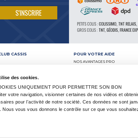
PETITS COLIS :
COLISSIMO, TNT RELAIS,
GROS COLIS :
TNT, GÉODIS, FRANCE EX
CLUB CASSIS
POUR VOTRE AIDE
NOS AVANTAGES PRO
SERVICE APRÈS-VENTE
 VIDÉO
CATALOGUE
ilise des cookies.
ATELIERS
FORUM TECHNIQUE D’EXPERTS
BUTEURS
PIÈCES 602 – HAUTE PERFORMA
 COOKIES UNIQUEMENT POUR PERMETTRE SON BON
-RELAIS
PNEUS MICHELIN CLASSIQUE
 votre navigation, visionner certaines de nos vidéos et obteni
S ET LABELS
PIÈCES ORIGINE
aires pour l'activité de notre société. Ces données ne sont jam
2CV ET MÉHARI
CONSEILS TECHNIQUES
OCCASION
 Nous vous vous donnons le contrôle sur ce que vous souhaitez
QUE
OI ET STAGE