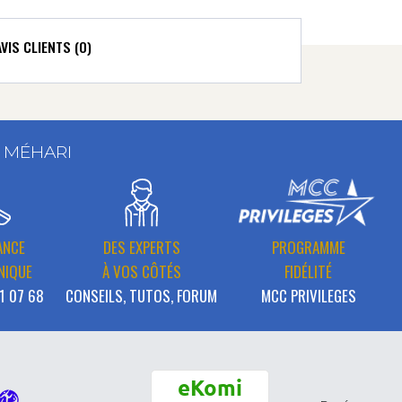
AVIS CLIENTS (0)
T MÉHARI
ANCE
DES EXPERTS
PROGRAMME
NIQUE
À VOS CÔTÉS
FIDÉLITÉ
1 07 68
CONSEILS, TUTOS, FORUM
MCC PRIVILEGES
eKomi