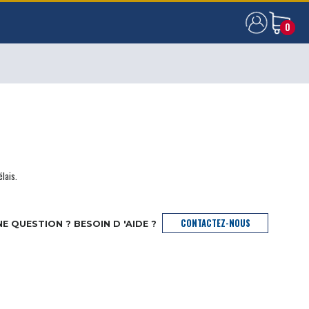
0
0
élais.
CONTACTEZ-NOUS
E QUESTION ? BESOIN D 'AIDE ?