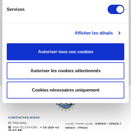
Services
PETITS COLIS :
COLISSIMO, TNT RELAIS, DPD
-
GROS COLIS :
TNT, GÉODIS, FRANCE EXPRESS, DPD
Afficher les détails
eKomi
THE FEEDBACK
COMPANY
Autoriser tous nos cookies
Excellent:
4.5
/
5
06.08.2026
PLUS
Autoriser les cookies sélectionnés
Basé sur
37828 avis
(depuis 2018)
Cookies nécessaires uniquement
CONTACTEZ-NOUS
PAR MAIL
Lundi, mardi, jeudi :
09h00 – 12h00 /
PAR TÉLÉPHONE :
+ 33 (0)4 42
14h00 – 17h00
01 07 68