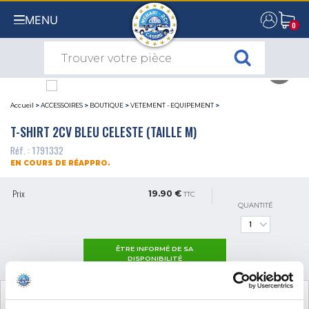
MENU
0
0
Accueil
>
ACCESSOIRES
>
BOUTIQUE
>
VETEMENT - EQUIPEMENT
>
T-SHIRT 2CV BLEU CELESTE (TAILLE M)
Réf. : 1791332
EN COURS DE RÉAPPRO.
Prix
19.90 €
TTC
QUANTITÉ
ÊTRE INFORMÉ DE SA
DISPONIBILITÉ
VOIR LES
2
PRODUITS COMPLÉMENTAIRES
NÉCESSAIRES AU MONTAGE