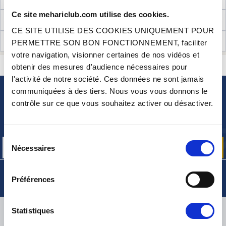
Ce site mehariclub.com utilise des cookies.
INFORMATIONS TECHNIQUES
CE SITE UTILISE DES COOKIES UNIQUEMENT POUR
AVIS CLIENTS (0)
PERMETTRE SON BON FONCTIONNEMENT, faciliter
votre navigation, visionner certaines de nos vidéos et
CONTACTEZ-NOUS
obtenir des mesures d'audience nécessaires pour
UNE QUESTION ? BESOIN D 'AIDE ?
l'activité de notre société. Ces données ne sont jamais
communiquées à des tiers. Nous vous vous donnons le
NEWSLETTER
contrôle sur ce que vous souhaitez activer ou désactiver.
Inscrivez-vous pour recevoir gratuitement
nos offres promos et actualités produits
Sélection
Nécessaires
du
consentement
Préférences
LIVRAISON
Statistiques