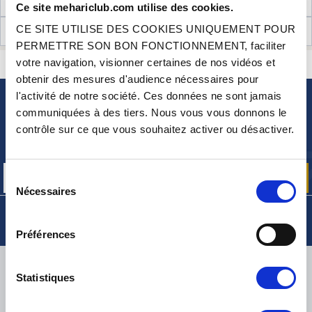
NÉCESSAIRES AU MONTAGE
Ce site mehariclub.com utilise des cookies.
CE SITE UTILISE DES COOKIES UNIQUEMENT POUR
AVIS CLIENTS (1)
PERMETTRE SON BON FONCTIONNEMENT, faciliter
votre navigation, visionner certaines de nos vidéos et
CONTACTEZ-NOUS
UNE QUESTION ? BESOIN D 'AIDE ?
obtenir des mesures d'audience nécessaires pour
l'activité de notre société. Ces données ne sont jamais
communiquées à des tiers. Nous vous vous donnons le
NEWSLETTER
contrôle sur ce que vous souhaitez activer ou désactiver.
Inscrivez-vous pour recevoir gratuitement
nos offres promos et actualités produits
Sélection
Nécessaires
du
consentement
Préférences
LIVRAISON
Statistiques