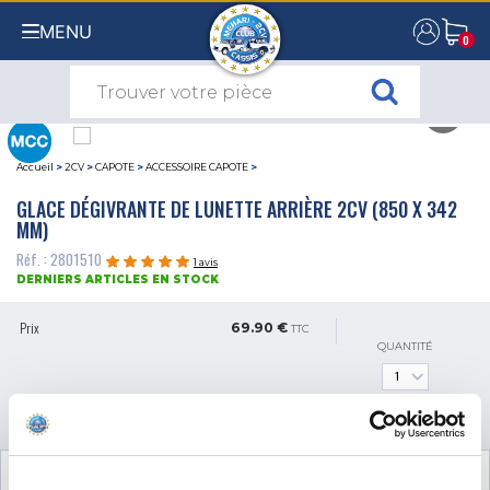
MENU
0
0
Accueil
>
2CV
>
CAPOTE
>
ACCESSOIRE CAPOTE
>
GLACE DÉGIVRANTE DE LUNETTE ARRIÈRE 2CV (850 X 342
MM)
Réf. : 2801510
1 avis
DERNIERS ARTICLES EN STOCK
Prix
69.90 €
TTC
QUANTITÉ
AJOUTER AU PANIER
VOIR LES
3
PRODUITS COMPLÉMENTAIRES