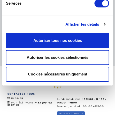
Services
PETITS COLIS :
COLISSIMO, TNT RELAIS, DPD
-
GROS COLIS :
TNT, GÉODIS, FRANCE EXPRESS, DPD
eKomi
Afficher les détails
THE FEEDBACK
COMPANY
Autoriser tous nos cookies
Excellent:
4.5
/
5
06.08.2026
PLUS
Basé sur
37828 avis
Autoriser les cookies sélectionnés
(depuis 2018)
Cookies nécessaires uniquement
CONTACTEZ-NOUS
PAR MAIL
Lundi, mardi, jeudi :
09h00 – 12h00 /
PAR TÉLÉPHONE :
+ 33 (0)4 42
14h00 – 17h00
01 07 68
Mercredi, vendredi :
09h00 – 12h00
TOUS NOS CONTACTS