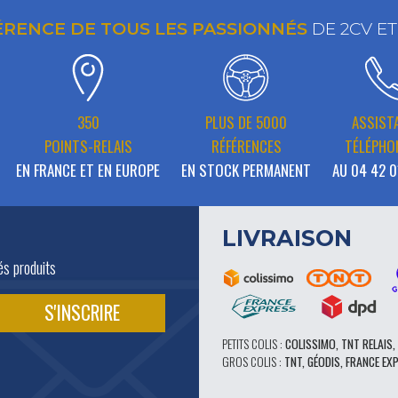
ÉRENCE DE TOUS LES PASSIONNÉS
DE 2CV E
350
PLUS DE 5000
ASSIST
POINTS-RELAIS
RÉFÉRENCES
TÉLÉPHO
EN FRANCE ET EN EUROPE
EN STOCK PERMANENT
AU 04 42 0
LIVRAISON
és produits
PETITS COLIS :
COLISSIMO, TNT RELAIS,
GROS COLIS :
TNT, GÉODIS, FRANCE EX