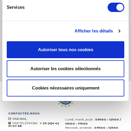
Services
PETITS COLIS :
COLISSIMO, TNT RELAIS, DPD
-
GROS COLIS :
TNT, GÉODIS, FRANCE EXPRESS, DPD
eKomi
Afficher les détails
THE FEEDBACK
COMPANY
Autoriser tous nos cookies
Excellent:
4.5
/
5
06.08.2026
PLUS
Autoriser les cookies sélectionnés
Basé sur
37828 avis
(depuis 2018)
Cookies nécessaires uniquement
CONTACTEZ-NOUS
PAR MAIL
Lundi, mardi, jeudi :
09h00 – 12h00 /
PAR TÉLÉPHONE :
+ 33 (0)4 42
14h00 – 17h00
01 07 68
Mercredi, vendredi :
09h00 – 12h00