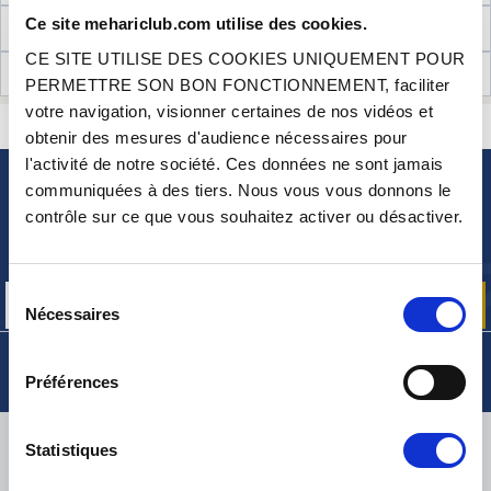
Ce site mehariclub.com utilise des cookies.
INFORMATIONS TECHNIQUES
CE SITE UTILISE DES COOKIES UNIQUEMENT POUR
AVIS CLIENTS (7)
PERMETTRE SON BON FONCTIONNEMENT, faciliter
votre navigation, visionner certaines de nos vidéos et
CONTACTEZ-NOUS
UNE QUESTION ? BESOIN D 'AIDE ?
obtenir des mesures d'audience nécessaires pour
l'activité de notre société. Ces données ne sont jamais
communiquées à des tiers. Nous vous vous donnons le
NEWSLETTER
contrôle sur ce que vous souhaitez activer ou désactiver.
Inscrivez-vous pour recevoir gratuitement
nos offres promos et actualités produits
Sélection
Nécessaires
du
consentement
Préférences
LIVRAISON
Statistiques