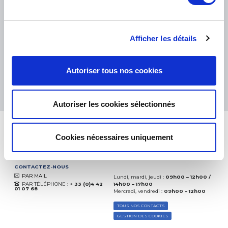
PETITS COLIS :
COLISSIMO, TNT RELAIS, DPD
-
GROS COLIS :
TNT, GÉODIS, FRANCE EXPRESS, DPD
eKomi
THE FEEDBACK
Afficher les détails
COMPANY
Excellent:
4.5
/
5
Autoriser tous nos cookies
10.08.2026
PLUS
Basé sur
37935 avis
(depuis 2018)
Autoriser les cookies sélectionnés
Cookies nécessaires uniquement
CONTACTEZ-NOUS
PAR MAIL
Lundi, mardi, jeudi :
09h00 – 12h00 /
PAR TÉLÉPHONE :
+ 33 (0)4 42
14h00 – 17h00
01 07 68
Mercredi, vendredi :
09h00 – 12h00
TOUS NOS CONTACTS
GESTION DES COOKIES