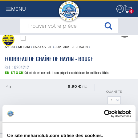
MENU
0
0
Accueil
>
MEHARI
>
CARROSSERIE
>
JUPE ARRIERE - HAYON
>
FOURREAU DE CHAÎNE DE HAYON - ROUGE
Réf. : 0204212
Cet article est en stock. Il sera préparé et expédié dans les meilleurs délais.
EN STOCK
Prix
9.90 €
TTC
QUANTITÉ
AJOUTER AU PANIER
INFORMATIONS TECHNIQUES
Ce site mehariclub.com utilise des cookies.