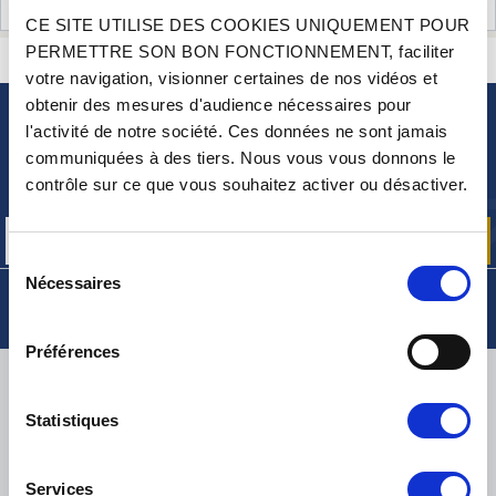
AVIS CLIENTS (0)
CE SITE UTILISE DES COOKIES UNIQUEMENT POUR
PERMETTRE SON BON FONCTIONNEMENT, faciliter
CONTACTEZ-NOUS
UNE QUESTION ? BESOIN D 'AIDE ?
votre navigation, visionner certaines de nos vidéos et
obtenir des mesures d'audience nécessaires pour
l'activité de notre société. Ces données ne sont jamais
NEWSLETTER
communiquées à des tiers. Nous vous vous donnons le
Inscrivez-vous pour recevoir gratuitement
contrôle sur ce que vous souhaitez activer ou désactiver.
nos offres promos et actualités produits
Sélection
Nécessaires
du
consentement
Préférences
LIVRAISON
Statistiques
Services