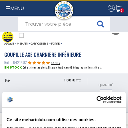
MENU
0
0
Accueil
>
MEHARI
>
CARROSSERIE
>
PORTE
>
GOUPILLE AXE CHARNIÈRE INFÉRIEURE
Réf. : 0421402
44 avis
Cet article est en stock. Il sera préparé et expédié dans les meilleurs délais.
EN STOCK
Prix
1.00 €
TTC
QUANTITÉ
AJOUTER AU PANIER
AVIS CLIENTS (44)
Ce site mehariclub.com utilise des cookies.