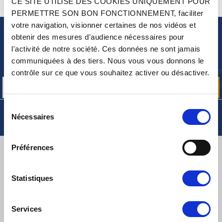
CE SITE UTILISE DES COOKIES UNIQUEMENT POUR
CONTACTEZ-NOUS
UNE QUESTION ? BESOIN D 'AIDE ?
PERMETTRE SON BON FONCTIONNEMENT, faciliter
votre navigation, visionner certaines de nos vidéos et
obtenir des mesures d'audience nécessaires pour
NEWSLETTER
l'activité de notre société. Ces données ne sont jamais
Inscrivez-vous pour recevoir gratuitement
communiquées à des tiers. Nous vous vous donnons le
nos offres promos et actualités produits
contrôle sur ce que vous souhaitez activer ou désactiver.
Sélection
Nécessaires
du
consentement
Préférences
LIVRAISON
Statistiques
PETITS COLIS :
COLISSIMO, TNT RELAIS, DPD
-
GROS COLIS :
TNT, GÉODIS, FRANCE EXPRESS, DPD
Services