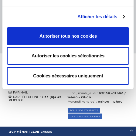
eKomi
THE FEEDBACK
COMPANY
Afficher les détails
Excellent:
4.5
/
5
08.08.2026
PLUS
Autoriser tous nos cookies
Basé sur
37872 avis
(depuis 2018)
Autoriser les cookies sélectionnés
Cookies nécessaires uniquement
CONTACTEZ-NOUS
PAR MAIL
Lundi, mardi, jeudi :
09h00 – 12h00 /
PAR TÉLÉPHONE :
+ 33 (0)4 42
14h00 – 17h00
01 07 68
Mercredi, vendredi :
09h00 – 12h00
TOUS NOS CONTACTS
GESTION DES COOKIES
2CV MÉHARI CLUB CASSIS