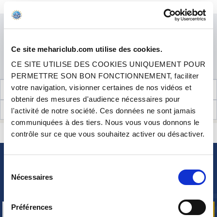
Cet article est en stock. Il sera préparé et expédié dans les meilleurs délais.
EN STOCK
Prix
29.90 €
TTC
QUANTITÉ
Ce site mehariclub.com utilise des cookies.
CE SITE UTILISE DES COOKIES UNIQUEMENT POUR
AJOUTER AU PANIER
PERMETTRE SON BON FONCTIONNEMENT, faciliter
votre navigation, visionner certaines de nos vidéos et
INFORMATIONS TECHNIQUES
obtenir des mesures d'audience nécessaires pour
AVIS CLIENTS (21)
l'activité de notre société. Ces données ne sont jamais
communiquées à des tiers. Nous vous vous donnons le
CONTACTEZ-NOUS
contrôle sur ce que vous souhaitez activer ou désactiver.
UNE QUESTION ? BESOIN D 'AIDE ?
NEWSLETTER
Sélection
Nécessaires
du
Inscrivez-vous pour recevoir gratuitement
nos offres promos et actualités produits
consentement
Préférences