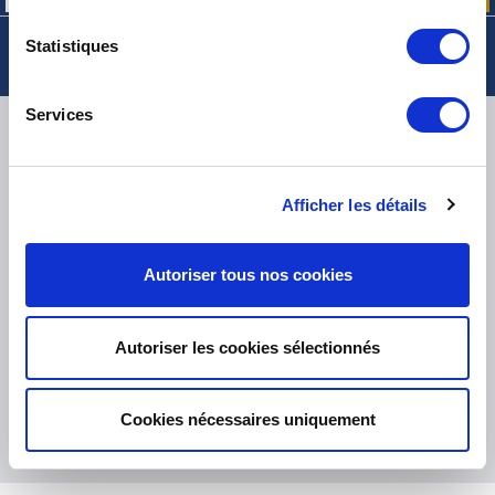
Statistiques
Services
LIVRAISON
Afficher les détails
PETITS COLIS :
COLISSIMO, TNT RELAIS, DPD
-
GROS COLIS :
TNT, GÉODIS, FRANCE EXPRESS, DPD
Autoriser tous nos cookies
eKomi
THE FEEDBACK
COMPANY
Autoriser les cookies sélectionnés
Excellent:
4.5
/
5
07.08.2026
PLUS
Cookies nécessaires uniquement
Basé sur
37850 avis
(depuis 2018)