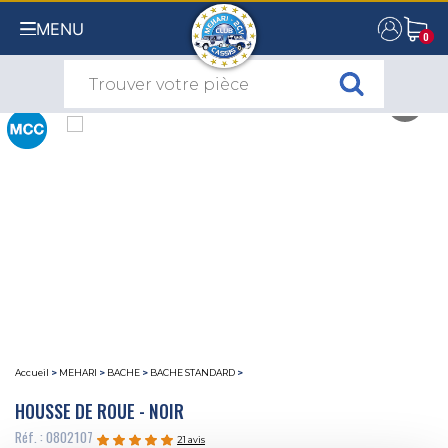
MENU
0
0
Accueil
>
MEHARI
>
BACHE
>
BACHE STANDARD
>
HOUSSE DE ROUE - NOIR
Réf. : 0802107
21 avis