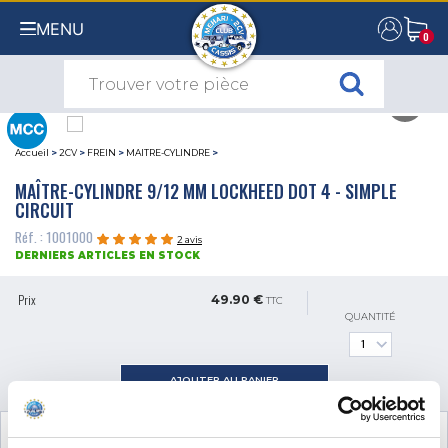
MENU
0
0
Accueil
>
2CV
>
FREIN
>
MAITRE-CYLINDRE
>
MAÎTRE-CYLINDRE 9/12 MM LOCKHEED DOT 4 - SIMPLE
CIRCUIT
Réf. : 1001000
2 avis
DERNIERS ARTICLES EN STOCK
Prix
49.90 €
TTC
QUANTITÉ
AJOUTER AU PANIER
VOIR LES
3
PRODUITS COMPLÉMENTAIRES