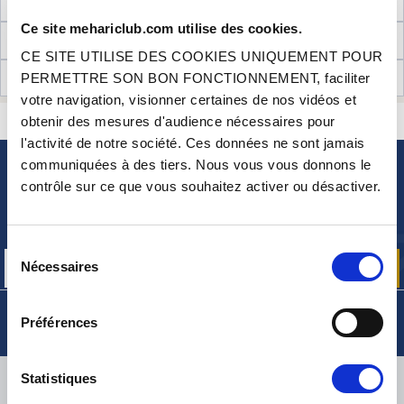
NÉCESSAIRES AU MONTAGE
Ce site mehariclub.com utilise des cookies.
INFORMATIONS TECHNIQUES
CE SITE UTILISE DES COOKIES UNIQUEMENT POUR
AVIS CLIENTS (2)
PERMETTRE SON BON FONCTIONNEMENT, faciliter
votre navigation, visionner certaines de nos vidéos et
CONTACTEZ-NOUS
obtenir des mesures d'audience nécessaires pour
UNE QUESTION ? BESOIN D 'AIDE ?
l'activité de notre société. Ces données ne sont jamais
communiquées à des tiers. Nous vous vous donnons le
NEWSLETTER
contrôle sur ce que vous souhaitez activer ou désactiver.
Inscrivez-vous pour recevoir gratuitement
nos offres promos et actualités produits
Sélection
Nécessaires
du
consentement
Préférences
LIVRAISON
Statistiques