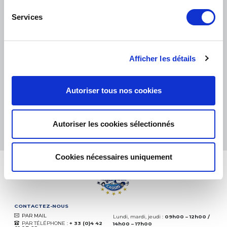
Services
PETITS COLIS :
COLISSIMO, TNT RELAIS, DPD
-
GROS COLIS :
TNT, GÉODIS, FRANCE EXPRESS, DPD
Afficher les détails
eKomi
THE FEEDBACK
COMPANY
Autoriser tous nos cookies
Excellent:
4.5
/
5
08.08.2026
PLUS
Autoriser les cookies sélectionnés
Basé sur
37872 avis
(depuis 2018)
Cookies nécessaires uniquement
CONTACTEZ-NOUS
PAR MAIL
Lundi, mardi, jeudi :
09h00 – 12h00 /
PAR TÉLÉPHONE :
+ 33 (0)4 42
14h00 – 17h00