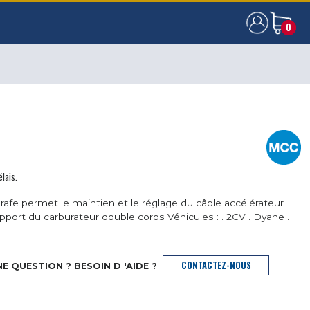
0
0
élais.
rafe permet le maintien et le réglage du câble accélérateur
upport du carburateur double corps Véhicules : . 2CV . Dyane .
CONTACTEZ-NOUS
E QUESTION ? BESOIN D 'AIDE ?