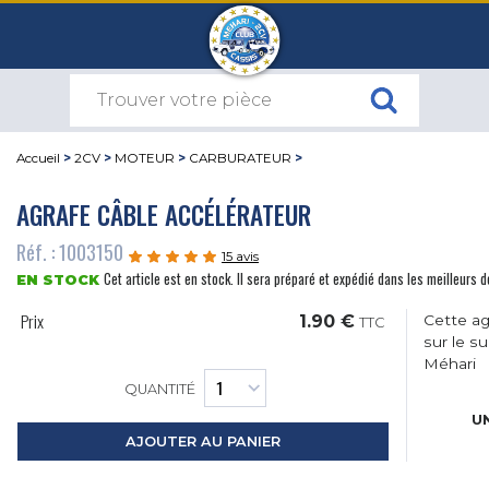
Accueil
>
2CV
>
MOTEUR
>
CARBURATEUR
>
AGRAFE CÂBLE ACCÉLÉRATEUR
Réf. : 1003150
15 avis
Cet article est en stock. Il sera préparé et expédié dans les meilleurs d
EN STOCK
Prix
1.90 €
Cette ag
TTC
sur le s
Méhari
QUANTITÉ
UN
AJOUTER AU PANIER