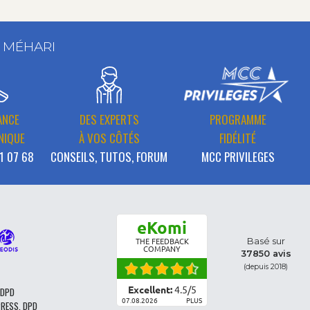
T MÉHARI
ANCE
DES EXPERTS
PROGRAMME
NIQUE
À VOS CÔTÉS
FIDÉLITÉ
1 07 68
CONSEILS, TUTOS, FORUM
MCC PRIVILEGES
eKomi
Basé sur
THE FEEDBACK
COMPANY
37850 avis
(depuis 2018)
Excellent:
4.5
/
5
 DPD
07.08.2026
PLUS
PRESS, DPD