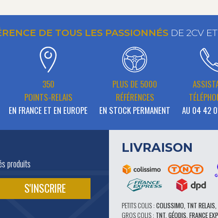
ÉRENCE DE TOUS LES PASSIONNÉS
DE 2CV E
350
PLUS DE 5000
ASSIST
POINTS-RELAIS
RÉFÉRENCES
TÉLÉPHO
EN FRANCE ET EN EUROPE
EN STOCK PERMANENT
AU 04 42 0
LIVRAISON
és produits
PETITS COLIS :
COLISSIMO, TNT RELAIS,
GROS COLIS :
TNT, GÉODIS, FRANCE EX