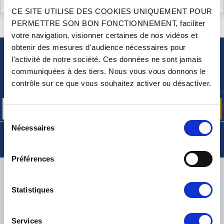
AVIS CLIENTS (22)
CE SITE UTILISE DES COOKIES UNIQUEMENT POUR
PERMETTRE SON BON FONCTIONNEMENT, faciliter
CONTACTEZ-NOUS
UNE QUESTION ? BESOIN D 'AIDE ?
votre navigation, visionner certaines de nos vidéos et
obtenir des mesures d'audience nécessaires pour
l'activité de notre société. Ces données ne sont jamais
NEWSLETTER
communiquées à des tiers. Nous vous vous donnons le
Inscrivez-vous pour recevoir gratuitement
contrôle sur ce que vous souhaitez activer ou désactiver.
nos offres promos et actualités produits
Sélection
Nécessaires
du
consentement
Préférences
LIVRAISON
Statistiques
Services