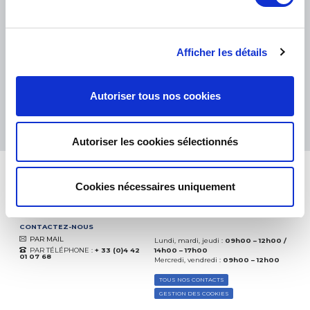
PETITS COLIS :
COLISSIMO, TNT RELAIS, DPD
-
GROS COLIS :
TNT, GÉODIS, FRANCE EXPRESS, DPD
eKomi
THE FEEDBACK
Afficher les détails
COMPANY
Excellent:
4.5
/
5
Autoriser tous nos cookies
07.08.2026
PLUS
Basé sur
37850 avis
(depuis 2018)
Autoriser les cookies sélectionnés
Cookies nécessaires uniquement
CONTACTEZ-NOUS
PAR MAIL
Lundi, mardi, jeudi :
09h00 – 12h00 /
PAR TÉLÉPHONE :
+ 33 (0)4 42
14h00 – 17h00
01 07 68
Mercredi, vendredi :
09h00 – 12h00
TOUS NOS CONTACTS
GESTION DES COOKIES