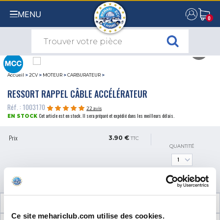
MENU
0
0
Accueil
>
2CV
>
MOTEUR
>
CARBURATEUR
>
RESSORT RAPPEL CÂBLE ACCÉLÉRATEUR
Réf. : 1003170
22 avis
Cet article est en stock. Il sera préparé et expédié dans les meilleurs délais.
EN STOCK
Prix
3.90 €
TTC
QUANTITÉ
AJOUTER AU PANIER
INFORMATIONS TECHNIQUES
Ce site mehariclub.com utilise des cookies.