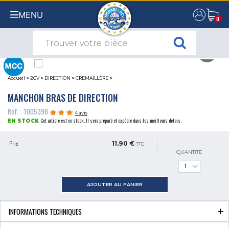
MENU
0
0
Accueil
>
2CV
>
DIRECTION
>
CREMAILLÈRE
>
MANCHON BRAS DE DIRECTION
Réf. : 1005398
4 avis
Cet article est en stock. Il sera préparé et expédié dans les meilleurs délais.
EN STOCK
Prix
11.90 €
TTC
QUANTITÉ
AJOUTER AU PANIER
INFORMATIONS TECHNIQUES