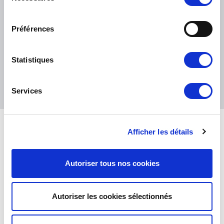
PETITS COLIS :
COLISSIMO, TNT RELAIS, DPD
-
GROS COLIS :
TNT, GÉODIS, FRANCE EXPRESS, DPD
consentement
eKomi
Préférences
THE FEEDBACK
COMPANY
Statistiques
Excellent:
4.5
/
5
06.08.2026
PLUS
Basé sur
37828 avis
Services
(depuis 2018)
Afficher les détails
Autoriser tous nos cookies
CONTACTEZ-NOUS
PAR MAIL
Lundi, mardi, jeudi :
09h00 – 12h00 /
PAR TÉLÉPHONE :
+ 33 (0)4 42
14h00 – 17h00
01 07 68
Mercredi, vendredi :
09h00 – 12h00
Autoriser les cookies sélectionnés
TOUS NOS CONTACTS
GESTION DES COOKIES