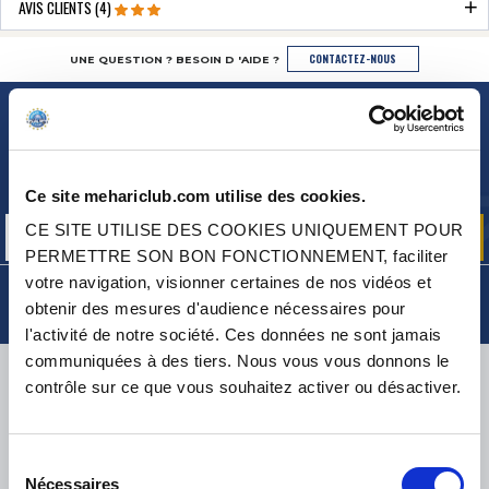
AVIS CLIENTS (4)
CONTACTEZ-NOUS
UNE QUESTION ? BESOIN D 'AIDE ?
NEWSLETTER
Inscrivez-vous pour recevoir gratuitement
nos offres promos et actualités produits
Ce site mehariclub.com utilise des cookies.
CE SITE UTILISE DES COOKIES UNIQUEMENT POUR
PERMETTRE SON BON FONCTIONNEMENT, faciliter
votre navigation, visionner certaines de nos vidéos et
obtenir des mesures d'audience nécessaires pour
l'activité de notre société. Ces données ne sont jamais
communiquées à des tiers. Nous vous vous donnons le
LIVRAISON
contrôle sur ce que vous souhaitez activer ou désactiver.
Sélection
Nécessaires
du