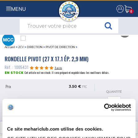
MENU
0
0
Accueil
>
2CV
>
DIRECTION
>
PIVOT DE DIRECTION
>
RONDELLE PIVOT (27 X 17.1 ÉP. 2,9 MM)
Réf. : 1005431
3 avis
Cet article est en stock. Il sera préparé et expédié dans les meilleurs délais.
EN STOCK
Prix
3.50 €
TTC
QUANTITÉ
AJOUTER AU PANIER
AVIS CLIENTS (3)
Ce site mehariclub.com utilise des cookies.