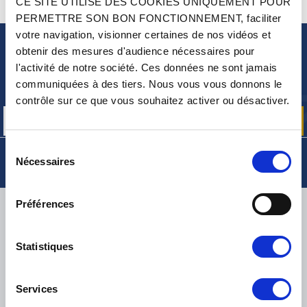
CE SITE UTILISE DES COOKIES UNIQUEMENT POUR
CONTACTEZ-NOUS
UNE QUESTION ? BESOIN D 'AIDE ?
PERMETTRE SON BON FONCTIONNEMENT, faciliter
votre navigation, visionner certaines de nos vidéos et
obtenir des mesures d'audience nécessaires pour
NEWSLETTER
l'activité de notre société. Ces données ne sont jamais
Inscrivez-vous pour recevoir gratuitement
communiquées à des tiers. Nous vous vous donnons le
nos offres promos et actualités produits
contrôle sur ce que vous souhaitez activer ou désactiver.
Sélection
Nécessaires
du
consentement
Préférences
LIVRAISON
Statistiques
PETITS COLIS :
COLISSIMO, TNT RELAIS, DPD
-
GROS COLIS :
TNT, GÉODIS, FRANCE EXPRESS, DPD
Services