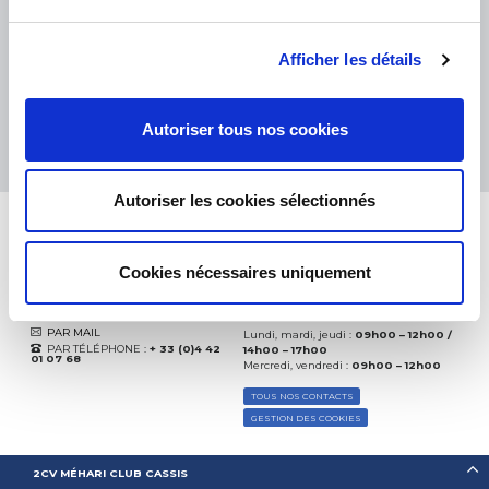
eKomi
THE FEEDBACK
COMPANY
Afficher les détails
Excellent:
4.5
/
5
05.08.2026
PLUS
Autoriser tous nos cookies
Basé sur
37828 avis
(depuis 2018)
Autoriser les cookies sélectionnés
Cookies nécessaires uniquement
CONTACTEZ-NOUS
PAR MAIL
Lundi, mardi, jeudi :
09h00 – 12h00 /
PAR TÉLÉPHONE :
+ 33 (0)4 42
14h00 – 17h00
01 07 68
Mercredi, vendredi :
09h00 – 12h00
TOUS NOS CONTACTS
GESTION DES COOKIES
2CV MÉHARI CLUB CASSIS