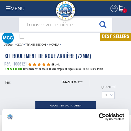
MENU
0
0
BEST SELLERS
Accueil
>
2CV
>
TRANSMISSION
>
MOYEU
>
KIT ROULEMENT DE ROUE ARRIÈRE (72MM)
Réf. : 1006121
58 avis
Cet article est en stock. Il sera préparé et expédié dans les meilleurs délais.
EN STOCK
Prix
34.90 €
TTC
QUANTITÉ
AJOUTER AU PANIER
VOIR LE PRODUIT COMPLÉMENTAIRE
NÉCESSAIRE AU MONTAGE