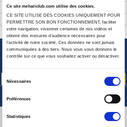
Ce site mehariclub.com utilise des cookies.
INFORMATIONS TECHNIQUES
CE SITE UTILISE DES COOKIES UNIQUEMENT POUR
AVIS CLIENTS (58)
PERMETTRE SON BON FONCTIONNEMENT, faciliter
votre navigation, visionner certaines de nos vidéos et
CONTACTEZ-NOUS
UNE QUESTION ? BESOIN D 'AIDE ?
obtenir des mesures d'audience nécessaires pour
l'activité de notre société. Ces données ne sont jamais
communiquées à des tiers. Nous vous vous donnons le
NEWSLETTER
contrôle sur ce que vous souhaitez activer ou désactiver.
Inscrivez-vous pour recevoir gratuitement
nos offres promos et actualités produits
Sélection
Nécessaires
du
consentement
Préférences
LIVRAISON
Statistiques