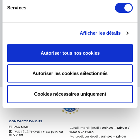
Services
PETITS COLIS :
COLISSIMO, TNT RELAIS, DPD
-
GROS COLIS :
TNT, GÉODIS, FRANCE EXPRESS, DPD
eKomi
Afficher les détails
THE FEEDBACK
COMPANY
Autoriser tous nos cookies
Excellent:
4.5
/
5
06.08.2026
PLUS
Autoriser les cookies sélectionnés
Basé sur
37850 avis
(depuis 2018)
Cookies nécessaires uniquement
CONTACTEZ-NOUS
PAR MAIL
Lundi, mardi, jeudi :
09h00 – 12h00 /
PAR TÉLÉPHONE :
+ 33 (0)4 42
14h00 – 17h00
01 07 68
Mercredi, vendredi :
09h00 – 12h00