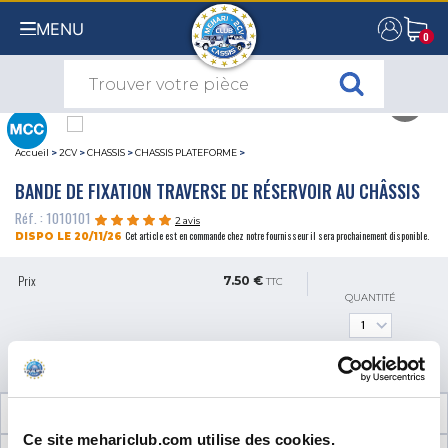
MENU
0
0
Accueil
>
2CV
>
CHASSIS
>
CHASSIS PLATEFORME
>
BANDE DE FIXATION TRAVERSE DE RÉSERVOIR AU CHÂSSIS
Réf. : 1010101
2 avis
Cet article est en commande chez notre fournisseur il sera prochainement disponible.
DISPO LE 20/11/26
Prix
7.50 €
TTC
QUANTITÉ
AJOUTER AU PANIER
INFORMATIONS TECHNIQUES
Ce site mehariclub.com utilise des cookies.