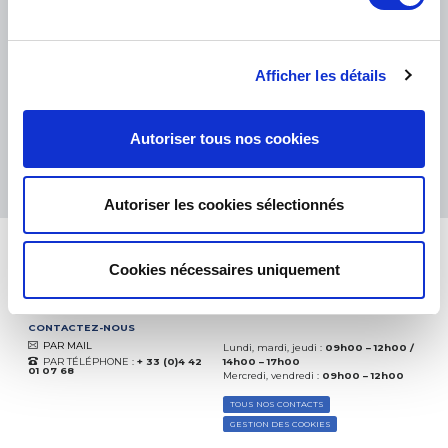
PETITS COLIS :
COLISSIMO, TNT RELAIS, DPD
-
GROS COLIS :
TNT, GÉODIS, FRANCE EXPRESS, DPD
eKomi
THE FEEDBACK
Afficher les détails
COMPANY
Excellent:
4.5
/
5
Autoriser tous nos cookies
08.08.2026
PLUS
Basé sur
37872 avis
(depuis 2018)
Autoriser les cookies sélectionnés
Cookies nécessaires uniquement
CONTACTEZ-NOUS
PAR MAIL
Lundi, mardi, jeudi :
09h00 – 12h00 /
PAR TÉLÉPHONE :
+ 33 (0)4 42
14h00 – 17h00
01 07 68
Mercredi, vendredi :
09h00 – 12h00
TOUS NOS CONTACTS
GESTION DES COOKIES