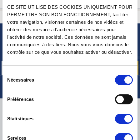
AVIS CLIENTS (2)
CE SITE UTILISE DES COOKIES UNIQUEMENT POUR
PERMETTRE SON BON FONCTIONNEMENT, faciliter
CONTACTEZ-NOUS
UNE QUESTION ? BESOIN D 'AIDE ?
votre navigation, visionner certaines de nos vidéos et
obtenir des mesures d'audience nécessaires pour
l'activité de notre société. Ces données ne sont jamais
NEWSLETTER
communiquées à des tiers. Nous vous vous donnons le
Inscrivez-vous pour recevoir gratuitement
contrôle sur ce que vous souhaitez activer ou désactiver.
nos offres promos et actualités produits
Sélection
Nécessaires
du
consentement
Préférences
LIVRAISON
Statistiques
Services