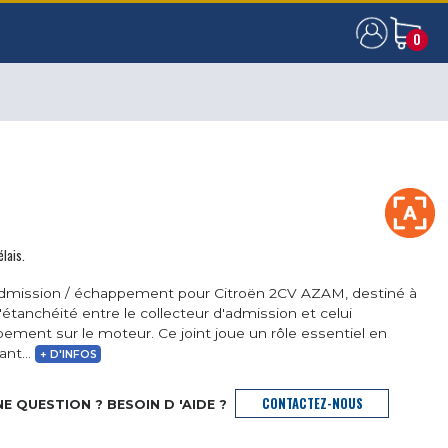
0
0
élais.
admission / échappement pour Citroën 2CV AZAM, destiné à
l'étanchéité entre le collecteur d'admission et celui
ement sur le moteur. Ce joint joue un rôle essentiel en
nt...
+ D'INFOS
CONTACTEZ-NOUS
E QUESTION ? BESOIN D 'AIDE ?