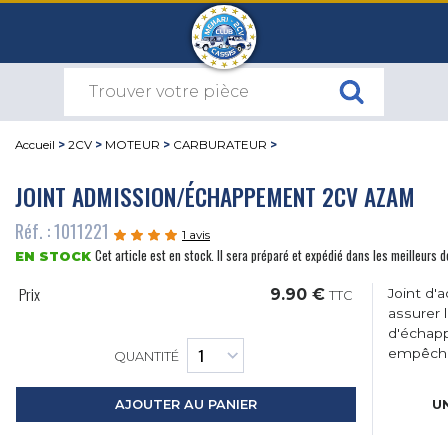
Accueil
>
2CV
>
MOTEUR
>
CARBURATEUR
>
JOINT ADMISSION/ÉCHAPPEMENT 2CV AZAM
Réf. : 1011221
1 avis
Cet article est en stock. Il sera préparé et expédié dans les meilleurs d
EN STOCK
Prix
9.90 €
Joint d'
TTC
assurer 
d'échapp
empêcha
QUANTITÉ
UN
AJOUTER AU PANIER