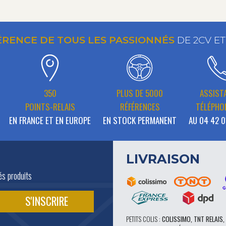
ÉRENCE DE TOUS LES PASSIONNÉS
DE 2CV E
350
PLUS DE 5000
ASSIST
POINTS-RELAIS
RÉFÉRENCES
TÉLÉPHO
EN FRANCE ET EN EUROPE
EN STOCK PERMANENT
AU 04 42 0
LIVRAISON
és produits
PETITS COLIS :
COLISSIMO, TNT RELAIS,