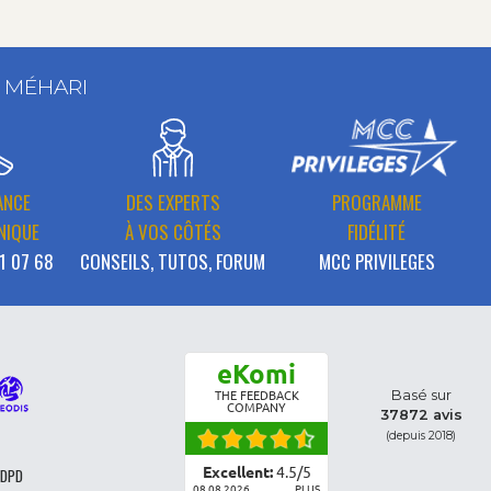
T MÉHARI
ANCE
DES EXPERTS
PROGRAMME
NIQUE
À VOS CÔTÉS
FIDÉLITÉ
1 07 68
CONSEILS, TUTOS, FORUM
MCC PRIVILEGES
eKomi
Basé sur
THE FEEDBACK
COMPANY
37872 avis
(depuis 2018)
Excellent:
4.5
/
5
 DPD
08.08.2026
PLUS